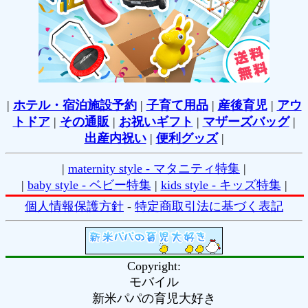
|
ホテル・宿泊施設予約
|
子育て用品
|
産後育児
|
アウ
トドア
|
その通販
|
お祝いギフト
|
マザーズバッグ
|
出産内祝い
|
便利グッズ
|
|
maternity style - マタニティ特集
|
|
baby style - ベビー特集
|
kids style - キッズ特集
|
個人情報保護方針
-
特定商取引法に基づく表記
Copyright:
モバイル
新米パパの育児大好き