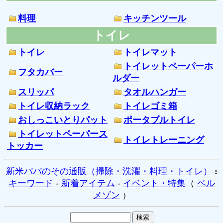
料理
キッチンツール
トイレ
トイレ
トイレマット
トイレットペーパーホ
フタカバー
ルダー
スリッパ
タオルハンガー
トイレ収納ラック
トイレゴミ箱
おしっこいとりパット
ポータブルトイレ
トイレットペーパース
トイレトレーニング
トッカー
新米パパのその通販（掃除・洗濯・料理・トイレ）
:
キーワード
-
新着アイテム
-
イベント・特集
（
ベル
メゾン
）