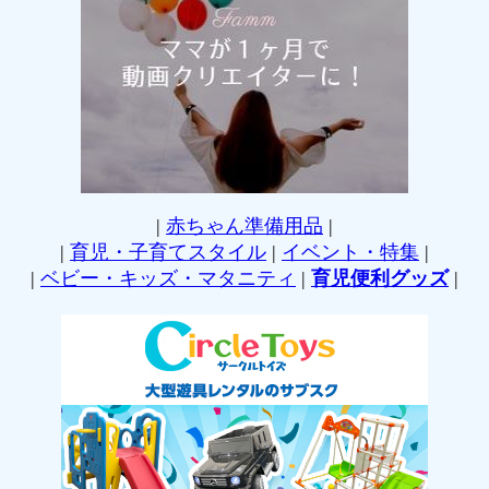
|
赤ちゃん準備用品
|
|
育児・子育てスタイル
|
イベント・特集
|
|
ベビー・キッズ・マタニティ
|
育児便利グッズ
|