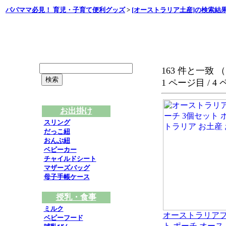
パパママ必見！ 育児・子育て便利グッズ
>
[オーストラリア土産]の検索結
163 件と一致 （
1 ページ目 / 4
お出掛け
スリング
だっこ紐
おんぶ紐
ベビーカー
チャイルドシート
マザーズバッグ
母子手帳ケース
授乳・食事
ミルク
オーストラリアフ
ベビーフード
ト ポーチ オース