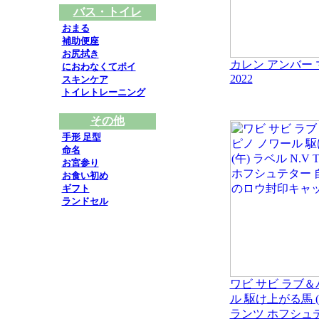
バス・トイレ
おまる
補助便座
お尻拭き
カレン アンバー
におわなくてポイ
2022
スキンケア
トイレトレーニング
その他
手形 足型
命名
お宮参り
お食い初め
ギフト
ランドセル
ワビ サビ ラブ＆
ル 駆け上がる馬 (午
ランツ ホフシュ