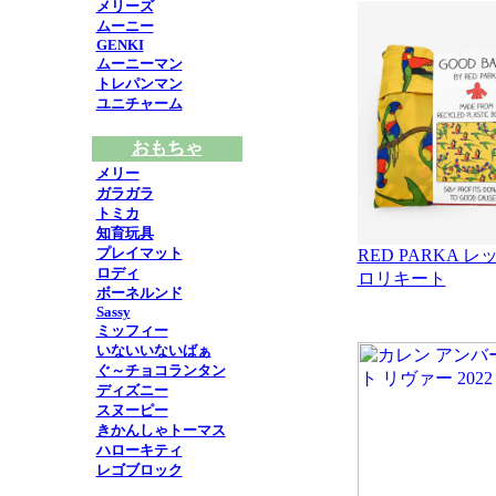
メリーズ
ムーニー
GENKI
ムーニーマン
トレパンマン
ユニチャーム
おもちゃ
メリー
ガラガラ
トミカ
知育玩具
プレイマット
RED PARKA
ロディ
ロリキート
ボーネルンド
Sassy
ミッフィー
いないいないばぁ
ぐ～チョコランタン
ディズニー
スヌーピー
きかんしゃトーマス
ハローキティ
レゴブロック