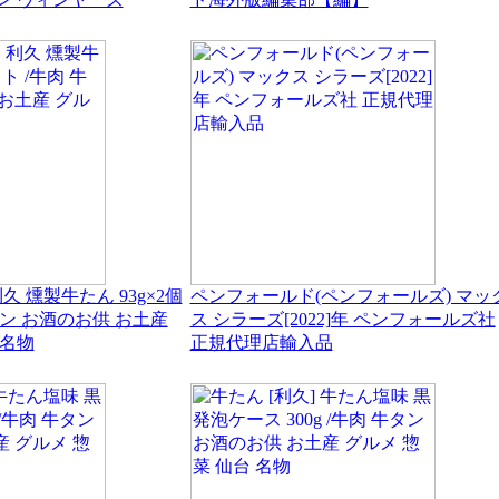
久 燻製牛たん 93g×2個
ペンフォールド(ペンフォールズ) マッ
タン お酒のお供 お土産
ス シラーズ[2022]年 ペンフォールズ社
 名物
正規代理店輸入品