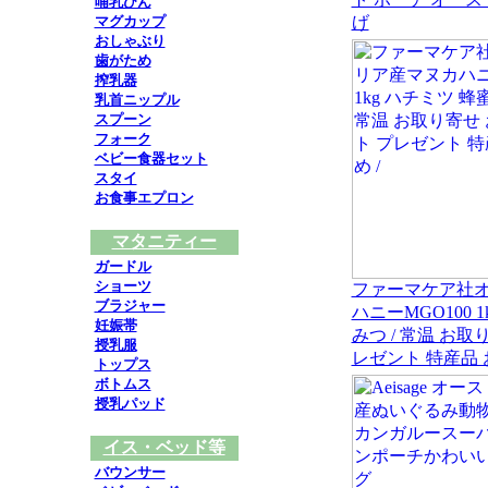
哺乳びん
マグカップ
げ
おしゃぶり
歯がため
搾乳器
乳首ニップル
スプーン
フォーク
ベビー食器セット
スタイ
お食事エプロン
マタニティー
ガードル
ショーツ
ファーマケア社
ブラジャー
ハニーMGO100 
妊娠帯
みつ / 常温 お取
授乳服
レゼント 特産品 
トップス
ボトムス
授乳パッド
イス・ベッド等
バウンサー