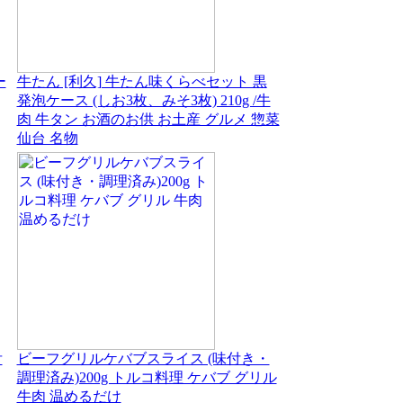
ー
牛たん [利久] 牛たん味くらべセット 黒
発泡ケース (しお3枚、みそ3枚) 210g /牛
肉 牛タン お酒のお供 お土産 グルメ 惣菜
仙台 名物
舌
ビーフグリルケバブスライス (味付き・
調理済み)200g トルコ料理 ケバブ グリル
牛肉 温めるだけ