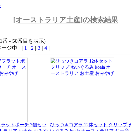
果
[オーストラリア土産]の検索結果
1番 - 50番目を表示)
 ページ中 |
1
|
2
|
3
|
4
|
ラットポーチ 3個セッ
ひっつきコアラ 12体セット クリップ 
トラリア お土産 おみや
いぐるみ koala オーストラリア お土産