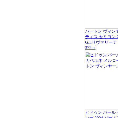
バートン ヴィン
ティス セミヨン 
G.I.リヴァリーナ 
375ml
ヒドゥン パール 
ロー 2024 バー