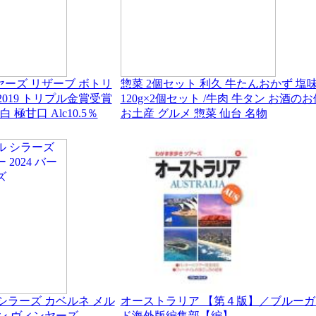
ヤーズ リザーブ ボトリ
惣菜 2個セット 利久 牛たんおかず 塩
2019 トリプル金賞受賞
120g×2個セット /牛肉 牛タン お酒のお
白 極甘口 Alc10.5％
お土産 グルメ 惣菜 仙台 名物
シラーズ カベルネ メル
オーストラリア 【第４版】／ブルーガ
トン ヴィンヤーズ
ド海外版編集部【編】