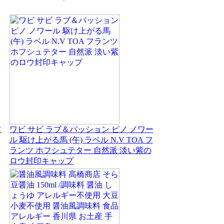
フ
ワビ サビ ラブ＆パッション ピノ ノワー
ル 駆け上がる馬 (午) ラベル N.V TOA フ
ランツ ホフシュテター 自然派 淡い紫の
ロウ封印キャップ