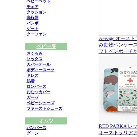
ベビーベッド
チェア
クッション
歩行器
バンボ
ゲート
クーファン
Aeisage オ
み動物ペンケー
ベビー服
フトペンポーチ
おくるみ
ソックス
カバーオール
ボディースーツ
ドレス
肌着
ロンパース
おむつカバー
ガーゼ
ベビーシューズ
ファーストシューズ
オムツ
RED PARKA
パンパース
オーストラリア
グーン