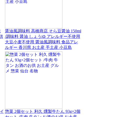
味
醤油風調味料 高橋商店 そら豆醤油 150ml
供
/調味料 醤油 しょうゆ アレルギー不使用
大豆小麦不使用 醤油風調味料 食品アレ
ルギー 香川県 お土産 手土産 小豆島
イ
惣菜 2個セット 利久 燻製牛たん 93g×2個
セット /牛肉 牛タン お酒のお供 お土産