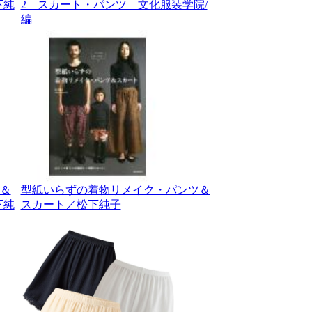
下純
2 スカート・パンツ 文化服装学院/
編
＆
型紙いらずの着物リメイク・パンツ＆
下純
スカート／松下純子