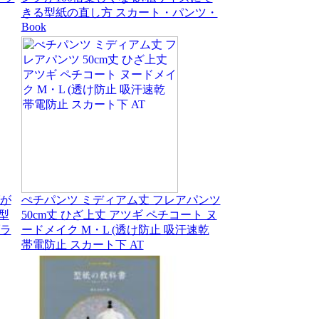
きる型紙の直し方 スカート・パンツ・
Book
が
ぺチパンツ ミディアム丈 フレアパンツ
型
50cm丈 ひざ上丈 アツギ ペチコート ヌ
ラ
ードメイク M・L (透け防止 吸汗速乾
帯電防止 スカート下 AT