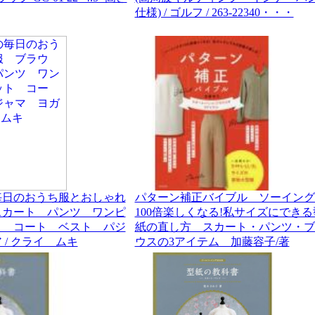
仕様) / ゴルフ / 263-22340・・・
毎日のおうち服とおしゃれ
パターン補正バイブル ソーイング
スカート パンツ ワンピ
100倍楽しくなる!私サイズにできる
ト コート ベスト パジ
紙の直し方 スカート・パンツ・ブ
/ クライ ムキ
ウスの3アイテム 加藤容子/著