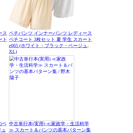
ース
ペチパンツ インナーパンツ レディース
ート
ペチコート 3枚セット 夏 学生 スカート
e065 (ホワイト・ブラック・ベージュ,
XL)
プのペ
中古単行本(実用) ≪家政学・生活科学
ジュ
≫ スカート＆パンツの基本パターン集