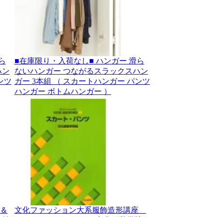
ら
■在庫限り・入荷なし■ ハンガー 滑ら
ハン
ないハンガー つながるスラックスハン
ンツ
ガー 3本組 （ スカートハンガー パンツ
ハンガー ボトムハンガー ）
＆
文化ファッション大系服飾造形講座