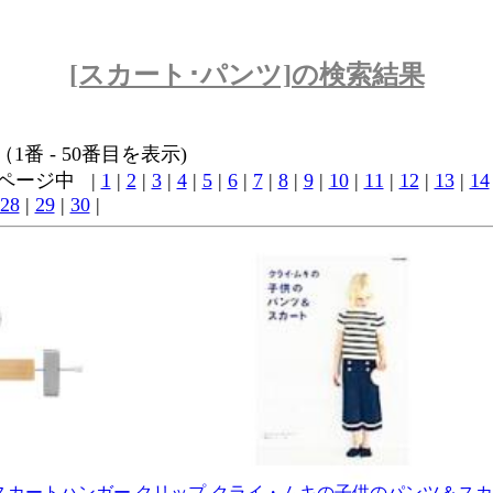
[スカート･パンツ]の検索結果
 （1番 - 50番目を表示)
5 ページ中 |
1
|
2
|
3
|
4
|
5
|
6
|
7
|
8
|
9
|
10
|
11
|
12
|
13
|
14
28
|
29
|
30
|
スカートハンガー クリップ
クライ・ムキの子供のパンツ＆スカ