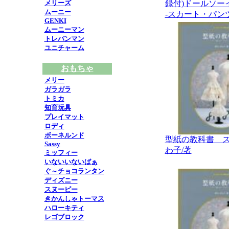
メリーズ
録付)ドールソー
ムーニー
-スカート・パンツ
GENKI
ムーニーマン
トレパンマン
ユニチャーム
おもちゃ
メリー
ガラガラ
トミカ
知育玩具
プレイマット
ロディ
ボーネルンド
型紙の教科書 
Sassy
わ子/著
ミッフィー
いないいないばぁ
ぐ～チョコランタン
ディズニー
スヌーピー
きかんしゃトーマス
ハローキティ
レゴブロック