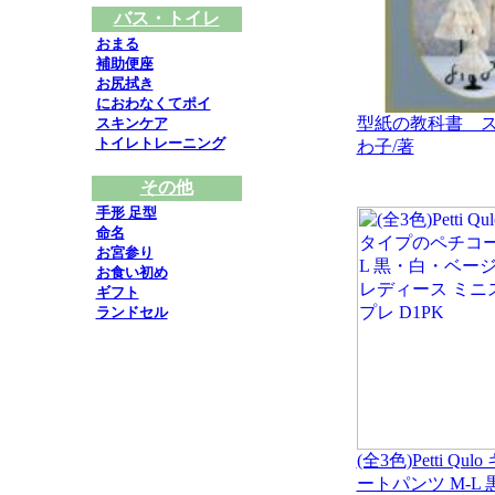
バス・トイレ
おまる
補助便座
お尻拭き
におわなくてポイ
型紙の教科書 
スキンケア
トイレトレーニング
わ子/著
その他
手形 足型
命名
お宮参り
お食い初め
ギフト
ランドセル
(全3色)Petti 
ートパンツ M-L