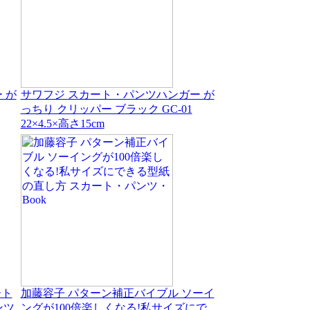
 が
サワフジ スカート・パンツハンガー が
っちり クリッパー ブラック GC-01
22×4.5×高さ15cm
ート
加藤容子 パターン補正バイブル ソーイ
ンツ
ングが100倍楽しくなる!私サイズにで