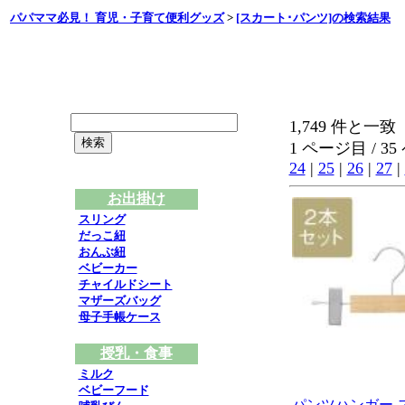
パパママ必見！ 育児・子育て便利グッズ
>
[スカート･パンツ]の検索結果
1,749 件と一致
1 ページ目 / 3
24
|
25
|
26
|
27
|
お出掛け
スリング
だっこ紐
おんぶ紐
ベビーカー
チャイルドシート
マザーズバッグ
母子手帳ケース
授乳・食事
ミルク
ベビーフード
パンツハンガー 