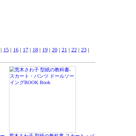
|
15
|
16
|
17
|
18
|
19
|
20
|
21
|
22
|
23
|
ー
荒木さわ子 型紙の教科書-スカート・パ