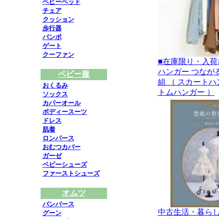
ベビーベッド
チェア
クッション
歩行器
バンボ
ゲート
クーファン
■在庫限り・入荷
ハンガー つなが
ベビー服
組 （ スカートハ
おくるみ
トムハンガー ）
ソックス
カバーオール
ボディースーツ
ドレス
肌着
ロンパース
おむつカバー
ガーゼ
ベビーシューズ
ファーストシューズ
オムツ
パンパース
中古生活・暮らし
グーン