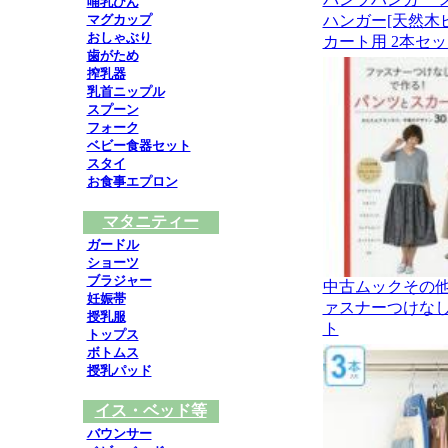
哺乳びん
マグカップ
ハンガー[天然木
おしゃぶり
カート用 2本セット
歯がため
搾乳器
乳首ニップル
スプーン
フォーク
ベビー食器セット
スタイ
お食事エプロン
マタニティー
ガードル
ショーツ
ブラジャー
中古ムックその他
妊娠帯
ァスナーつけなし
授乳服
ト
トップス
ボトムス
授乳パッド
イス・ベッド等
バウンサー