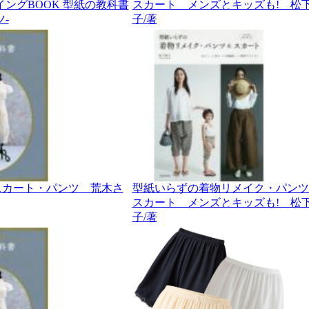
イングBOOK 型紙の教科書
スカート メンズとキッズも! 松
-
子/著
スカート・パンツ 荒木さ
型紙いらずの着物リメイク・パンツ
スカート メンズとキッズも! 松
子/著