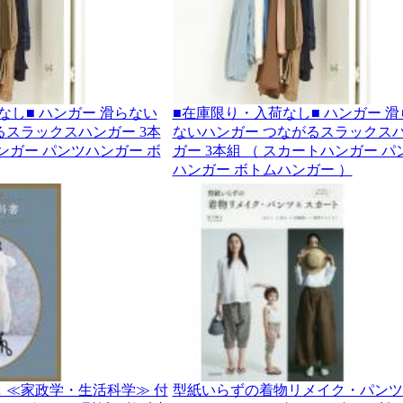
なし■ ハンガー 滑らない
■在庫限り・入荷なし■ ハンガー 滑
るスラックスハンガー 3本
ないハンガー つながるスラックス
ンガー パンツハンガー ボ
ガー 3本組 （ スカートハンガー パ
ハンガー ボトムハンガー ）
 ≪家政学・生活科学≫ 付
型紙いらずの着物リメイク・パンツ