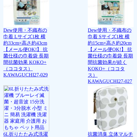
Dew使用・不織布の
Dew使用・不織布の
巾着 Lサイズ1枚 横
巾着 Sサイズ1枚 横
約33cm×高さ約43cm
約15cm×高さ約20cm
【メール便OK!】 抗
【メール便OK!】 抗
菌仕様の巾着袋 長期
菌仕様の巾着袋 長期
間抗菌効果 KOKO+
間抗菌効果が続く
（ココタス）
KOKO+（ココタ
KAWAGUCHI27-029
ス）
KAWAGUCHI27-027
6L折りたたみ式洗濯
抗菌消臭 立体マルチ