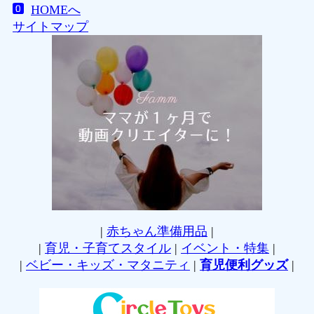
HOMEへ
サイトマップ
|
赤ちゃん準備用品
|
|
育児・子育てスタイル
|
イベント・特集
|
|
ベビー・キッズ・マタニティ
|
育児便利グッズ
|