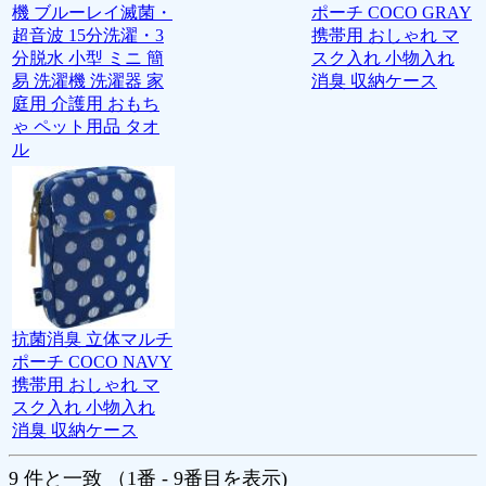
機 ブルーレイ滅菌・
ポーチ COCO GRAY
超音波 15分洗濯・3
携帯用 おしゃれ マ
分脱水 小型 ミニ 簡
スク入れ 小物入れ
易 洗濯機 洗濯器 家
消臭 収納ケース
庭用 介護用 おもち
ゃ ペット用品 タオ
ル
抗菌消臭 立体マルチ
ポーチ COCO NAVY
携帯用 おしゃれ マ
スク入れ 小物入れ
消臭 収納ケース
9 件と一致 （1番 - 9番目を表示)