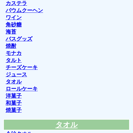
カステラ
バウムクーヘン
ワイン
角砂糖
海苔
バスグッズ
焼酎
モナカ
タルト
チーズケーキ
ジュース
タオル
ロールケーキ
洋菓子
和菓子
焼菓子
タオル