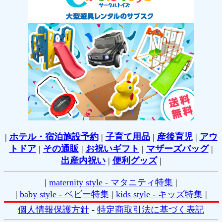
|
ホテル・宿泊施設予約
|
子育て用品
|
産後育児
|
アウ
トドア
|
その通販
|
お祝いギフト
|
マザーズバッグ
|
出産内祝い
|
便利グッズ
|
|
maternity style - マタニティ特集
|
|
baby style - ベビー特集
|
kids style - キッズ特集
|
個人情報保護方針
-
特定商取引法に基づく表記