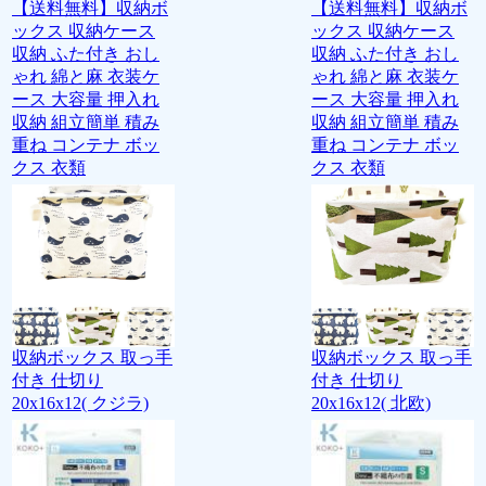
【送料無料】収納ボ
【送料無料】収納ボ
ックス 収納ケース
ックス 収納ケース
収納 ふた付き おし
収納 ふた付き おし
ゃれ 綿と麻 衣装ケ
ゃれ 綿と麻 衣装ケ
ース 大容量 押入れ
ース 大容量 押入れ
収納 組立簡単 積み
収納 組立簡単 積み
重ね コンテナ ボッ
重ね コンテナ ボッ
クス 衣類
クス 衣類
収納ボックス 取っ手
収納ボックス 取っ手
付き 仕切り
付き 仕切り
20x16x12( クジラ)
20x16x12( 北欧)