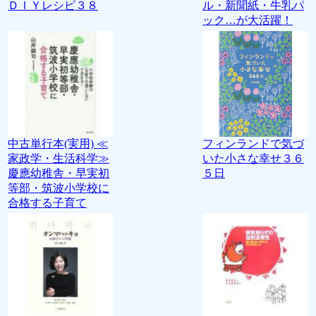
ＤＩＹレシピ３８
ル・新聞紙・牛乳パ
ック…が大活躍！
中古単行本(実用) ≪
フィンランドで気づ
家政学・生活科学≫
いた小さな幸せ３６
慶應幼稚舎・早実初
５日
等部・筑波小学校に
合格する子育て