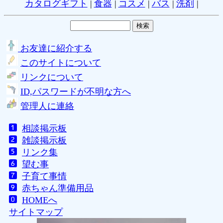
カタログギフト
|
食器
|
コスメ
|
バス
|
洗剤
|
お友達に紹介する
このサイトについて
リンクについて
ID,パスワードが不明な方へ
管理人に連絡
相談掲示板
雑談掲示板
リンク集
望む事
子育て事情
赤ちゃん準備用品
HOMEへ
サイトマップ