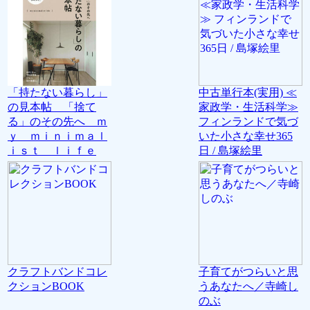
「持たない暮らし」
中古単行本(実用) ≪
の見本帖 「捨て
家政学・生活科学≫
る」のその先へ ｍ
フィンランドで気づ
ｙ ｍｉｎｉｍａｌ
いた小さな幸せ365
ｉｓｔ ｌｉｆｅ
日 / 島塚絵里
クラフトバンドコレ
子育てがつらいと思
クションBOOK
うあなたへ／寺崎し
のぶ