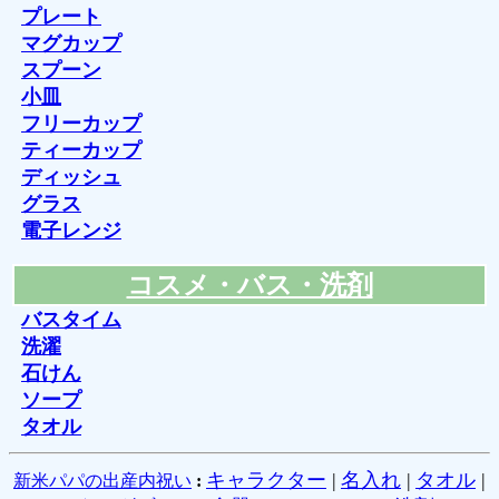
プレート
マグカップ
スプーン
小皿
フリーカップ
ティーカップ
ディッシュ
グラス
電子レンジ
コスメ・バス・洗剤
バスタイム
洗濯
石けん
ソープ
タオル
キャラクター
|
名入れ
|
タオル
|
新米パパの出産内祝い
: