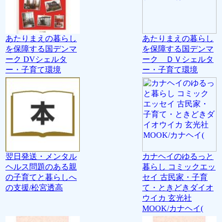
あたりまえの暮らし
あたりまえの暮らし
を保障する国デンマ
を保障する国デンマ
ーク DVシェルタ
ーク ＤＶシェルタ
ー・子育て環境
ー・子育て環境
翌日発送・メンタル
カナヘイのゆるっと
ヘルス問題のある親
暮らし コミックエッ
の子育てと暮らしへ
セイ 古民家・子育
の支援/松宮透高
て・ときどきダイオ
ウイカ 玄光社
MOOK/カナヘイ(