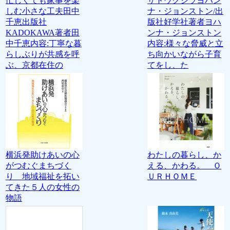
忙しくても家事を楽
ザトウクジラヨハン
しむ小さな工夫田中
ナ・ジョンストン/出
千恵出版社
版社好学社著者ヨハ
KADOKAWA著者田
ンナ・ジョンストン
中千恵内容:丁寧な暮
内容:様々な脅威と立
らしぶりが共感を呼
ち向かいながら子育
ぶ、京都在住の
てをし、た
横浜発助けあいの心
わたしの暮らし、か
がつむぐまちづく
える、かわる。 Ｏ
り 地域福祉を拓い
ＵＲＨＯＭＥ
てきた５人の女性の
物語