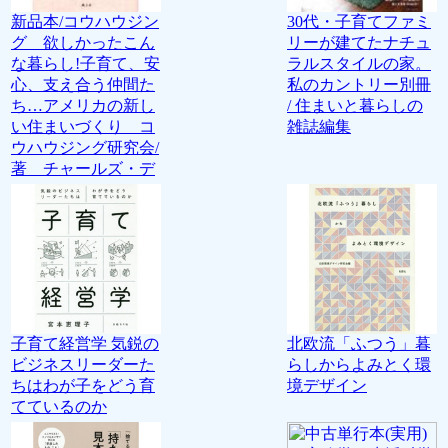
新品本/コウハウジン
30代・子育てファミ
グ 欲しかったこん
リーが建てたナチュ
な暮らし!子育て、安
ラルスタイルの家。
心、支え合う仲間た
私のカントリー別冊
ち…アメリカの新し
/ 住まいと暮らしの
い住まいづくり コ
雑誌編集
ウハウジング研究会/
著 チャールズ・デ
子育て経営学 気鋭の
北欧流「ふつう」暮
ビジネスリーダーた
らしからよみとく環
ちはわが子をどう育
境デザイン
てているのか