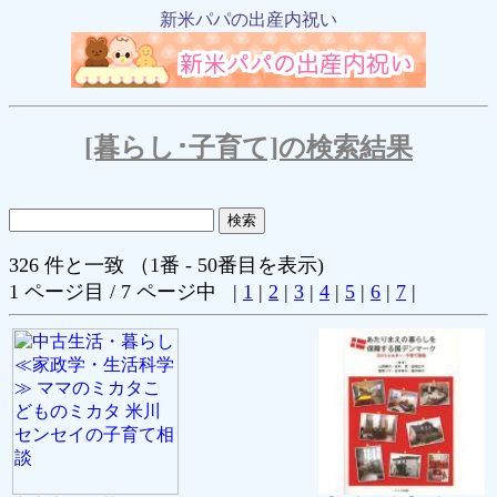
新米パパの出産内祝い
[暮らし･子育て]の検索結果
326 件と一致 （1番 - 50番目を表示)
1 ページ目 / 7 ページ中 |
1
|
2
|
3
|
4
|
5
|
6
|
7
|