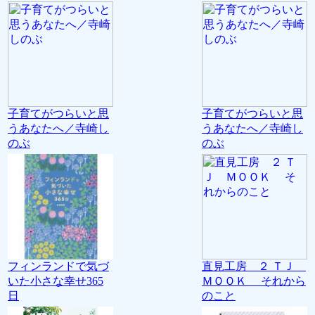
子育てがつらいと思
子育てがつらいと思
うあなたへ／寺崎し
うあなたへ／寺崎し
のぶ
のぶ
フィンランドで気づ
直見工房 ２ ＴＪ
いた小さな幸せ365
ＭＯＯＫ それから
日
のこと