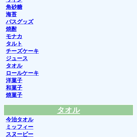
角砂糖
海苔
バスグッズ
焼酎
モナカ
タルト
チーズケーキ
ジュース
タオル
ロールケーキ
洋菓子
和菓子
焼菓子
タオル
今治タオル
ミッフィー
スヌーピー