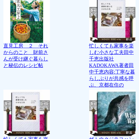
直見工房 ２ それ
忙しくても家事を楽
からのこと 財前さ
しむ小さな工夫田中
んが受け継ぐ暮らし
千恵出版社
と秘伝のレシピ帖
KADOKAWA著者田
中千恵内容:丁寧な暮
らしぶりが共感を呼
ぶ、京都在住の