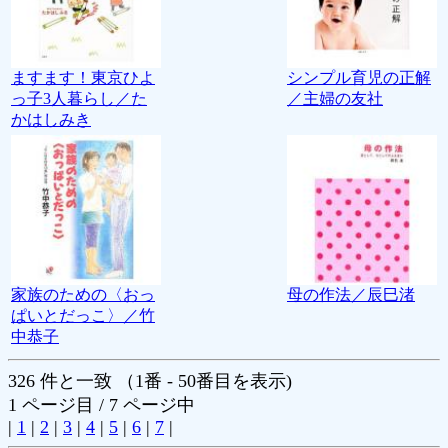
ますます！東京ひよ
シンプル育児の正解
っ子3人暮らし／た
／主婦の友社
かはしみき
家族のための〈おっ
母の作法／辰巳渚
ぱいとだっこ〉／竹
中恭子
326 件と一致 （1番 - 50番目を表示)
1 ページ目 / 7 ページ中
|
1
|
2
|
3
|
4
|
5
|
6
|
7
|