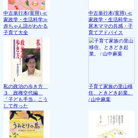
中古単行本(実用) ≪
中古単行本(実用) ≪
家政学・生活科学≫
家政学・生活科学≫
赤ちゃん語がわかる
尾木ママの共感・子
子育て大全
育てアドバイス
私の政治の歩き方
子育て家族の里山移
３ 政権交代編
住、ときどき起業。
「子ども手当」こう
/ 山中麻葉
して作った