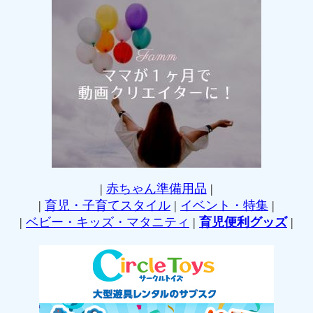
|
赤ちゃん準備用品
|
|
育児・子育てスタイル
|
イベント・特集
|
|
ベビー・キッズ・マタニティ
|
育児便利グッズ
|