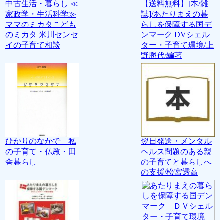
中古生活・暮らし ≪
【送料無料】[本/雑
家政学・生活科学≫
誌]/あたりまえの暮
ママのミカタこども
らしを保障する国デ
のミカタ 米川センセ
ンマーク DVシェル
イの子育て相談
ター・子育て環境/上
野勝代/編著
ひかりのなかで 私
翌日発送・メンタル
の子育て・仏教・田
ヘルス問題のある親
舎暮らし
の子育てと暮らしへ
の支援/松宮透高