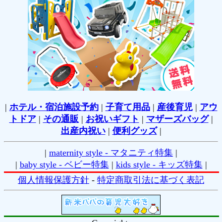
|
ホテル・宿泊施設予約
|
子育て用品
|
産後育児
|
アウ
トドア
|
その通販
|
お祝いギフト
|
マザーズバッグ
|
出産内祝い
|
便利グッズ
|
|
maternity style - マタニティ特集
|
|
baby style - ベビー特集
|
kids style - キッズ特集
|
個人情報保護方針
-
特定商取引法に基づく表記