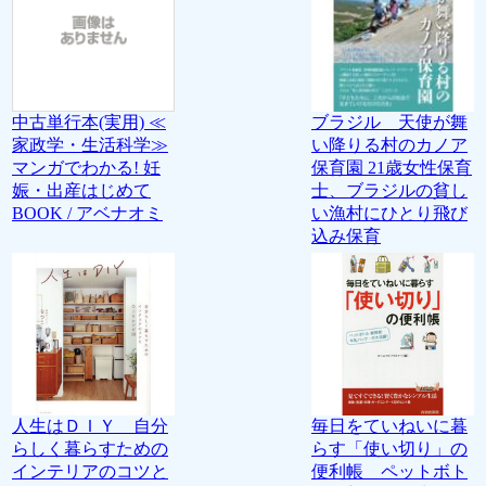
中古単行本(実用) ≪
ブラジル 天使が舞
家政学・生活科学≫
い降りる村のカノア
マンガでわかる! 妊
保育園 21歳女性保育
娠・出産はじめて
士、ブラジルの貧し
BOOK / アベナオミ
い漁村にひとり飛び
込み保育
人生はＤＩＹ 自分
毎日をていねいに暮
らしく暮らすための
らす「使い切り」の
インテリアのコツと
便利帳 ペットボト