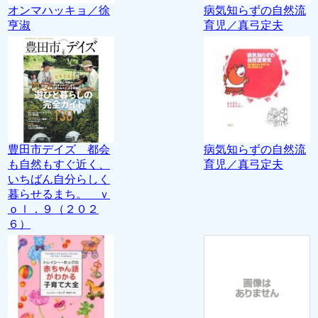
オンマハッキョ／徐
病気知らずの自然流
亨淑
育児／真弓定夫
豊田市デイズ 都会
病気知らずの自然流
も自然もすぐ近く、
育児／真弓定夫
いちばん自分らしく
暮らせるまち。 ｖ
ｏｌ．９（２０２
６）