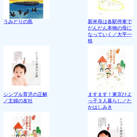
うみどりの島
新米母は各駅停車で
だんだん本物の母に
なっていく／大平一
枝
シンプル育児の正解
ますます！東京ひよ
／主婦の友社
っ子３人暮らし／た
かはしみき