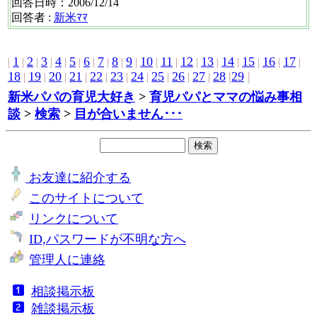
回答日時：2006/12/14
回答者 :
新米ﾏﾏ
1
2
3
4
5
6
7
8
9
10
11
12
13
14
15
16
17
|
|
|
|
|
|
|
|
|
|
|
|
|
|
|
|
|
|
18
19
20
21
22
23
24
25
26
27
28
|
29
|
|
|
|
|
|
|
|
|
|
|
新米パパの育児大好き
>
育児パパとママの悩み事相
談
>
検索
>
目が合いません･･･
お友達に紹介する
このサイトについて
リンクについて
ID,パスワードが不明な方へ
管理人に連絡
相談掲示板
雑談掲示板