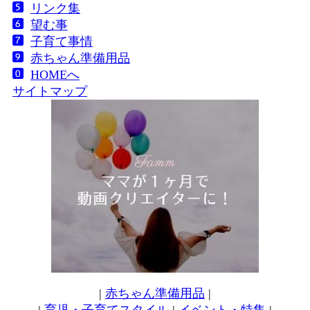
リンク集
望む事
子育て事情
赤ちゃん準備用品
HOMEへ
サイトマップ
|
赤ちゃん準備用品
|