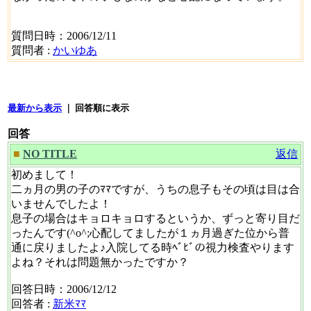
質問日時：2006/12/11
質問者 :
かいゆあ
最新から表示
｜ 回答順に表示
回答
■
NO TITLE
返信
初めまして！
二ヵ月の男の子のﾏﾏですが、うちの息子もその頃は目は合
いませんでしたよ！
息子の場合はキョロキョロするというか、ずっと寄り目だ
ったんです(^o^;心配してましたが１ヵ月過ぎた位から普
通に戻りましたよ♪入院してる時ﾍﾞﾋﾞの視力検査やります
よね？それは問題無かったですか？
回答日時：2006/12/12
回答者 :
新米ﾏﾏ