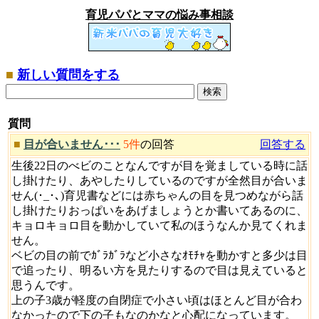
育児パパとママの悩み事相談
■
新しい質問をする
質問
■
目が合いません･･･
5件
の回答
回答する
生後22日のべビのことなんですが目を覚ましている時に話
し掛けたり、あやしたりしているのですが全然目が合いま
せん(･_･､)育児書などには赤ちゃんの目を見つめながら話
し掛けたりおっぱいをあげましょうとか書いてあるのに、
キョロキョロ目を動かしていて私のほうなんか見てくれま
せん。
ベビの目の前でｶﾞﾗｶﾞﾗなど小さなｵﾓﾁｬを動かすと多少は目
で追ったり、明るい方を見たりするので目は見えていると
思うんです。
上の子3歳が軽度の自閉症で小さい頃はほとんど目が合わ
なかったので下の子もなのかなと心配になっています。