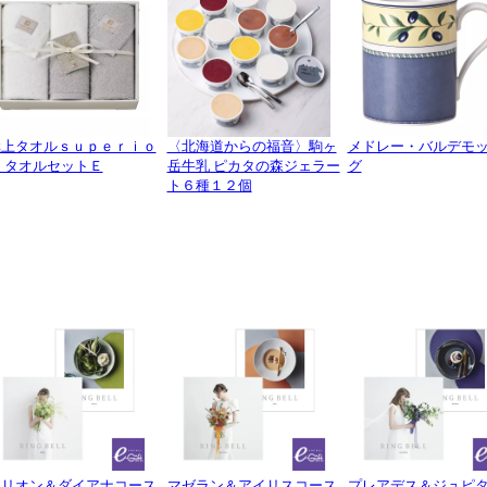
極上タオルｓｕｐｅｒｉｏ
〈北海道からの福音〉駒ヶ
メドレー・バルデモッ
 タオルセットＥ
岳牛乳 ピカタの森ジェラー
グ
ト６種１２個
オリオン＆ダイアナコース
マゼラン＆アイリスコース
プレアデス＆ジュピ