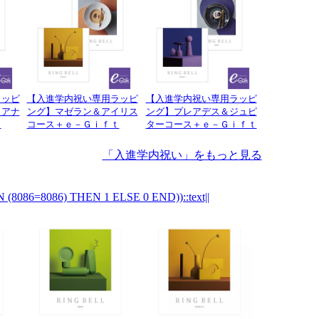
ラッピ
【入進学内祝い専用ラッピ
【入進学内祝い専用ラッピ
イアナ
ング】マゼラン＆アイリス
ング】プレアデス＆ジュピ
ｔ
コース＋ｅ－Ｇｉｆｔ
ターコース＋ｅ－Ｇｉｆｔ
「入進学内祝い」をもっと見る
(8086=8086) THEN 1 ELSE 0 END))::text||