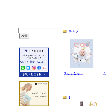
チャオ
チャオ ひかり
チ
1