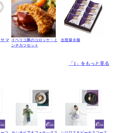
サ マ
イベリコ豚のコロッケ・ミ
出世葵８個
ンチカツセット
「1」をもっと見る
ターコ
カシオペア＆フォナックス
シリウス＆ビーナスコース