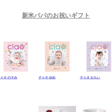
新米パパのお祝いギフト
ャオ のぞみ
チャオ ゆめ
チャオ おもい