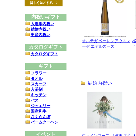
内祝いギフト
入進学内祝い
結婚内祝い
出産内祝い
オルテガ ベーレンアウスレ
ーゼ エデルズース
ｒ
カタログギフト
カタログギフト
ギフト
フラワー
タオル
結婚内祝い
スカーフ
入浴剤
キッチン
バス
ジュエリー
国産和牛
さくらんぼ
バームクーヘン
イベント
ウェインコース （結婚引出