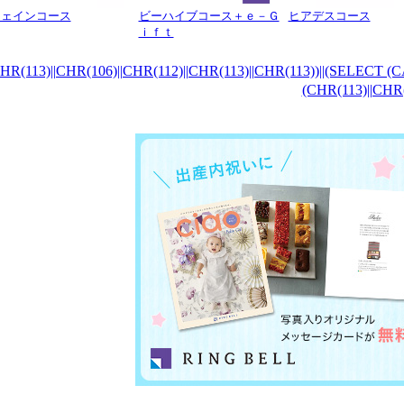
ウェインコース
ビーハイブコース＋ｅ－Ｇ
ヒアデスコース
ｉｆｔ
(113)||CHR(106)||CHR(112)||CHR(113)||CHR(113))||(SELECT (C
(CHR(113)||CH