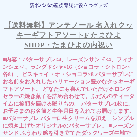
新米パパの産後育児に役立つグッズ
【送料無料】アンテノール 名入れクッ
キーギフトアソートF たまひよ
SHOP・たまひよの内祝い
■内容：バターサブレ×4、レーズンサンド×4、フィナ
ンシェ×4、ラングドシャ×16（ショコラ・シトロン×
各8）、ビスキュイ・オ・ショコラ×8 バターサブレに
お名前をお入れしたバリエーション豊かなクッキーギ
フトアソート。 どなたにも喜んでいただけるロング
セラーの焼き菓子を詰め合わせて。ふだんのティータ
イムに笑顔を届ける贈りもの。 バターサブレ1枚に、
お子さまのお名前と生年月日を入れてお届けします。
■バターサブレ バターに生クリームを加え、シンプル
に焼き上げたオリジナルのバターサブレ。 ■レーズン
サンド ふうわり感を引き立てたダックワーズ生地で