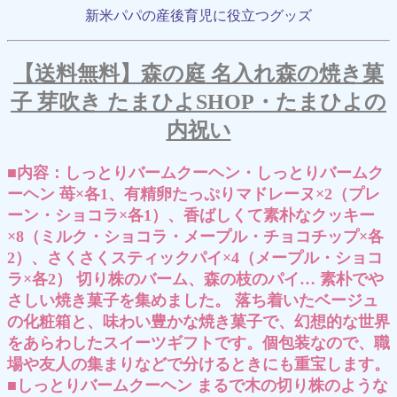
新米パパの産後育児に役立つグッズ
【送料無料】森の庭 名入れ森の焼き菓
子 芽吹き たまひよSHOP・たまひよの
内祝い
■内容：しっとりバームクーヘン・しっとりバームク
ーヘン 苺×各1、有精卵たっぷりマドレーヌ×2（プレ
ーン・ショコラ×各1）、香ばしくて素朴なクッキー
×8（ミルク・ショコラ・メープル・チョコチップ×各
2）、さくさくスティックパイ×4（メープル・ショコ
ラ×各2） 切り株のバーム、森の枝のパイ… 素朴でや
さしい焼き菓子を集めました。 落ち着いたベージュ
の化粧箱と、味わい豊かな焼き菓子で、幻想的な世界
をあらわしたスイーツギフトです。個包装なので、職
場や友人の集まりなどで分けるときにも重宝します。
■しっとりバームクーヘン まるで木の切り株のような