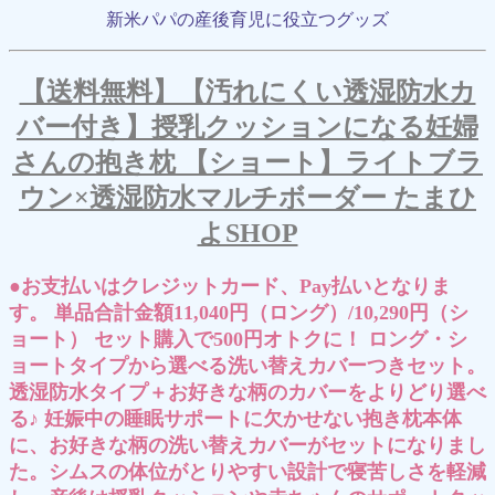
新米パパの産後育児に役立つグッズ
【送料無料】【汚れにくい透湿防水カ
バー付き】授乳クッションになる妊婦
さんの抱き枕 【ショート】ライトブラ
ウン×透湿防水マルチボーダー たまひ
よSHOP
●お支払いはクレジットカード、Pay払いとなりま
す。 単品合計金額11,040円（ロング）/10,290円（シ
ョート） セット購入で500円オトクに！ ロング・シ
ョートタイプから選べる洗い替えカバーつきセット。
透湿防水タイプ＋お好きな柄のカバーをよりどり選べ
る♪ 妊娠中の睡眠サポートに欠かせない抱き枕本体
に、お好きな柄の洗い替えカバーがセットになりまし
た。シムスの体位がとりやすい設計で寝苦しさを軽減