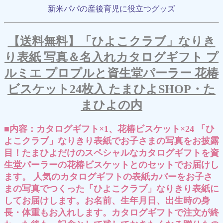
新米パパの産後育児に役立つグッズ
【送料無料】「ひよこクラブ」なりき
り表紙 写真＆名入れカタログギフト プ
ルミエ プロプルと資生堂パーラー 花椿
ビスケット24枚入 たまひよSHOP・た
まひよの内
■内容：カタログギフト×1、花椿ビスケット×24 「ひ
よこクラブ」なりきり表紙でお子さまの写真をお披露
目！たまひよだけのスペシャルなカタログギフトを資
生堂パーラーの花椿ビスケットとのセットでお届けし
ます。 人気のカタログギフトの表紙カバーをお子さ
まの写真でつくった「ひよこクラブ」なりきり表紙に
してお届けします。お名前、生年月日、出生時の身
長・体重もお入れします。カタログギフトで注文が終