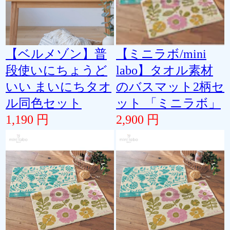
【ベルメゾン】普
【ミニラボ/mini
段使いにちょうど
labo】タオル素材
いい まいにちタオ
のバスマット2柄セ
ル同色セット
ット 「ミニラボ」
1,190 円
2,900 円