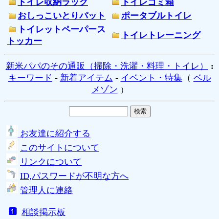
トイレ収納ラック
トイレゴミ箱
おしっこいとりパット
ポータブルトイレ
トイレットペーパース
トイレトレーニング
トッカー
新米パパのその通販（掃除・洗濯・料理・トイレ）
:
キーワード
-
新着アイテム
-
イベント・特集
（
ベル
メゾン
）
お友達に紹介する
このサイトについて
リンクについて
ID,パスワードが不明な方へ
管理人に連絡
相談掲示板