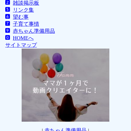
雑談掲示板
リンク集
望む事
子育て事情
赤ちゃん準備用品
HOMEへ
サイトマップ
|
赤ちゃん準備用品
|