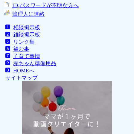
ID,パスワードが不明な方へ
管理人に連絡
相談掲示板
雑談掲示板
リンク集
望む事
子育て事情
赤ちゃん準備用品
HOMEへ
サイトマップ