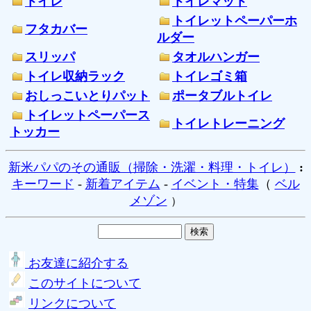
トイレ
トイレマット
トイレットペーパーホ
フタカバー
ルダー
スリッパ
タオルハンガー
トイレ収納ラック
トイレゴミ箱
おしっこいとりパット
ポータブルトイレ
トイレットペーパース
トイレトレーニング
トッカー
新米パパのその通販（掃除・洗濯・料理・トイレ）
:
キーワード
-
新着アイテム
-
イベント・特集
（
ベル
メゾン
）
お友達に紹介する
このサイトについて
リンクについて