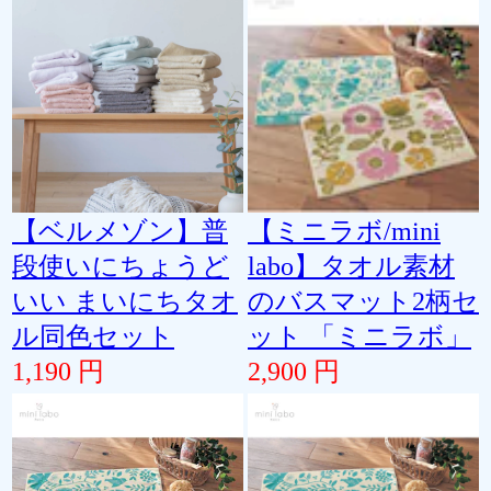
【ベルメゾン】普
【ミニラボ/mini
段使いにちょうど
labo】タオル素材
いい まいにちタオ
のバスマット2柄セ
ル同色セット
ット 「ミニラボ」
1,190 円
2,900 円