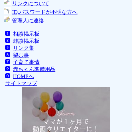
リンクについて
ID,パスワードが不明な方へ
管理人に連絡
相談掲示板
雑談掲示板
リンク集
望む事
子育て事情
赤ちゃん準備用品
HOMEへ
サイトマップ