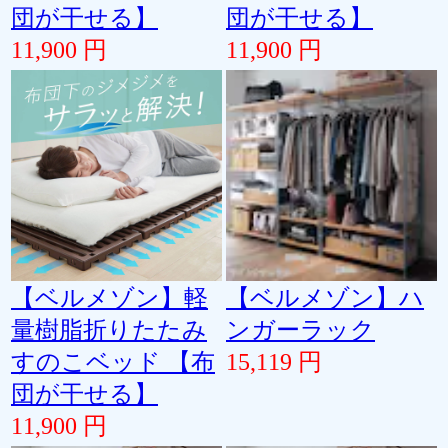
団が干せる】
団が干せる】
11,900 円
11,900 円
【ベルメゾン】軽
【ベルメゾン】ハ
量樹脂折りたたみ
ンガーラック
すのこベッド 【布
15,119 円
団が干せる】
11,900 円