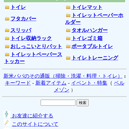
トイレ
トイレマット
トイレットペーパーホ
フタカバー
ルダー
スリッパ
タオルハンガー
トイレ収納ラック
トイレゴミ箱
おしっこいとりパット
ポータブルトイレ
トイレットペーパース
トイレトレーニング
トッカー
新米パパのその通販（掃除・洗濯・料理・トイレ）
:
キーワード
-
新着アイテム
-
イベント・特集
（
ベル
メゾン
）
お友達に紹介する
このサイトについて