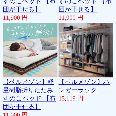
すのこベッド 【布
すのこベッド 【布
団が干せる】
団が干せる】
11,900 円
11,900 円
【ベルメゾン】軽
【ベルメゾン】ハ
量樹脂折りたたみ
ンガーラック
すのこベッド 【布
15,119 円
団が干せる】
11,900 円