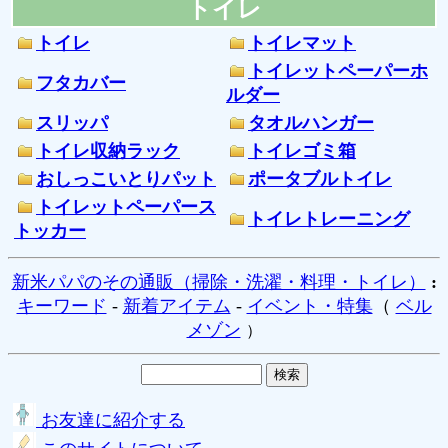
トイレ
トイレ
トイレマット
トイレットペーパーホ
フタカバー
ルダー
スリッパ
タオルハンガー
トイレ収納ラック
トイレゴミ箱
おしっこいとりパット
ポータブルトイレ
トイレットペーパース
トイレトレーニング
トッカー
新米パパのその通販（掃除・洗濯・料理・トイレ）
:
キーワード
-
新着アイテム
-
イベント・特集
（
ベル
メゾン
）
お友達に紹介する