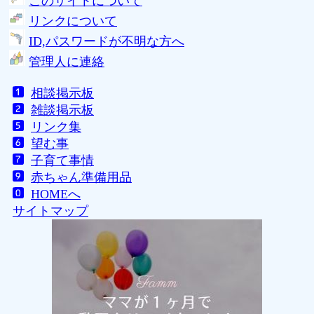
このサイトについて
リンクについて
ID,パスワードが不明な方へ
管理人に連絡
相談掲示板
雑談掲示板
リンク集
望む事
子育て事情
赤ちゃん準備用品
HOMEへ
サイトマップ