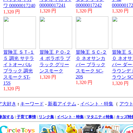
00000017241
00000017242
00000017
ワ 00000017240
1,320 円
1,320 円
1,320 円
1,320 円
冒険王 ＳＴ-１
冒険王 ＰＯ-２
冒険王 ＳＣ-２
冒険王 Ｓ
５ 調光 サテラ
４ ポラポラ ブ
０ ネオサンカ
０ ネオサ
イトオーバル
ラック グリー
バー ブラック
バー ダー
ブラック 調光
ンスモーク
スモーク SC-
ラウンデミ
20S
スモーク ST-
1,320 円
ラウン SC
1,320 円
15S
1,320 円
1,320 円
ア大好き
:
キーワード
-
新着アイテム
-
イベント・特集
（
アウ
参加する
|
子育て事情
|
リンク集
|
イベント・特集
|
マタニティ特集
|
キッズ特