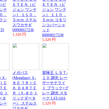
（ビ
ＥＴＥＮ（ビ
ＥＴＥＮ（ビ
ンテ
ジョン ワンテ
ジョン ワンテ
０．
ン） １１０．
ン） １１０．
クシ
５ｍｍ ステル
５ｍｍ コモリ
スワカサギ
ンコパーシャ
235
00000017236
ッド
1,320 円
00000017238
1,320 円
メガバス
冒険王 ＬＳＴ-
) Ｘ-
(Megabass) Ｘ-
１０ 調光 レー
ＩＣ
８０ ＴＲＩＣ
ザーサテライ
ＴＥ
Ｋ ＤＡＲＴＥ
ト ブラック×グ
０ ト
Ｒ（Ｘ-８０ ト
レー 調光 スモ
ータ
リックダータ
ーク LST-10A
シー
ー） ステルス
1,320 円
ワカサギ