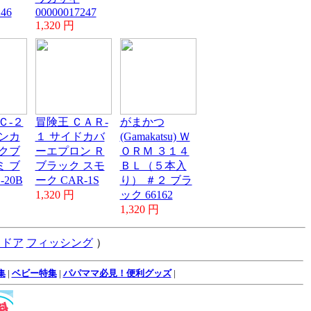
246
00000017247
1,320 円
Ｃ-２
冒険王 ＣＡＲ-
がまかつ
ンカ
１ サイドカバ
(Gamakatsu) Ｗ
クブ
ーエプロン Ｒ
ＯＲＭ ３１４
 ブ
ブラック スモ
ＢＬ（５本入
-20B
ーク CAR-1S
り） ＃２ ブラ
1,320 円
ック 66162
1,320 円
トドア
フィッシング
）
集
|
ベビー特集
|
パパママ必見！便利グッズ
|