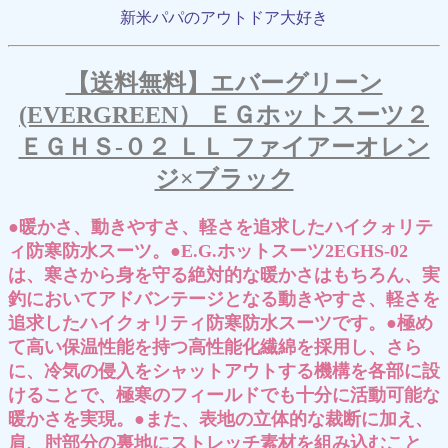
新米パパのアウトドア大好き
【送料無料】エバーグリーン
(EVERGREEN） ＥＧホットスーツ２
ＥＧＨＳ-０２ ＬＬ ファイアーオレン
ジ×ブラック
●暖かさ、動きやすさ、軽さを追求したハイクォリテ
ィ防寒防水スーツ。●E.G.ホットスーツ2EGHS-02
は、寒さから身を守る絶対的な暖かさはもちろん、実
釣においてアドバンテージとなる動きやすさ、軽さを
追求したハイクォリティ防寒防水スーツです。●極め
て高い保温性能を持つ高性能化繊綿を採用し、さら
に、冷気の侵入をシャットアウトする機構を各部に設
けることで、極寒のフィールドでも十分に活動可能な
暖かさを実現。●また、表地の立体的な裁断に加え、
肩、肘部分の裏地にストレッチ素材を組み込むこと