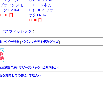
ーエプロン Ｒ
ＯＲＭ ３１４
ブラック スモ
ＢＬ（５本入
ーク CAR-1S
り） ＃２ ブラ
1,010 円
ック 66162
1,010 円
トドア
フィッシング
）
集
|
ベビー特集
|
パパママ必見！便利グッズ
|
宿泊施設予約
|
マザーズバッグ
|
出産内祝い
|
ある質問とその答え
|
管理人へ
|