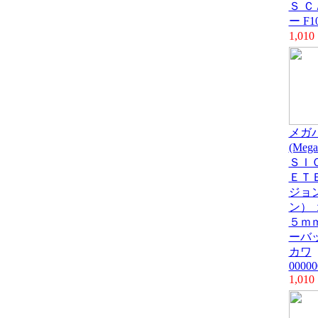
Ｓ 
ー F1
1,010
メガ
(Meg
ＳＩ
ＥＴ
ジョ
ン）
５ｍ
ーバ
カワ
00000
1,010