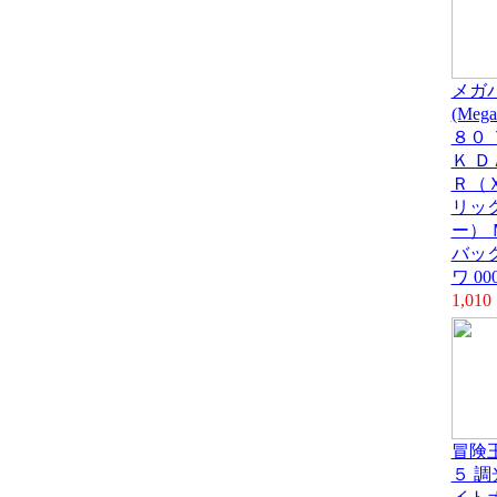
メガ
(Mega
８０
Ｋ 
Ｒ（Ｘ
リッ
ー） 
バッ
ワ 00
1,010
冒険王
５ 調