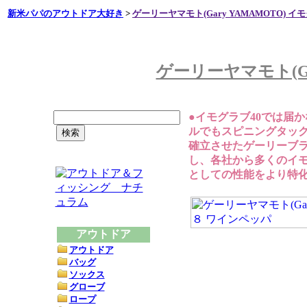
新米パパのアウトドア大好き
>
ゲーリーヤマモト(Gary YAMAMOTO) 
ゲーリーヤマモト(Ga
●イモグラブ40では届
ルでもスピニングタッ
確立させたゲーリーブ
し、各社から多くのイ
としての性能をより特
アウトドア
アウトドア
バッグ
ソックス
グローブ
ロープ