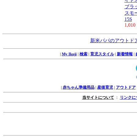
イト
ブラ
スモー
15S
1,010
新米パパのアウトド
|
My Ikuji
|
検索
|
育児スタイル
|
新着情報
|
|
赤ちゃん準備用品
|
産後育児
|
アウトドア
当サイトについて
：
リンクに