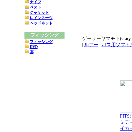
ナイフ
ベスト
ジャケット
レインスーツ
ヘッドネット
フィッシング
ゲーリーヤマモト(Gary
フィッシング
|
ルアー
|
バス用ソフト
DVD
本
FIT
ミデ
イカ