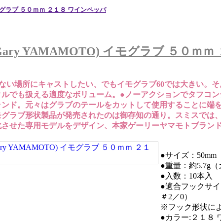
イモグラブ ５０ｍｍ ２１８ ワインペッパ
ry YAMAMOTO) イモグラブ ５０ｍ
かない場所にキャストしたい、でもイモグラブ60では大きい。
クルでも扱える適度なボリューム。●ノーアクションでタフコン
ランド。元々はグラブのテールをカットして使用することに端
モグラブ形状製品が発売されたのは御存知の通り。スミスでは
化させた専用モデルをデザイン、本家ゲーリーヤマモトブラン
●サイズ：50mm
●重量：約5.7
●入数：10本入
●適合フックサイ
＃2／0）
※フック形状に
●カラー:２１８