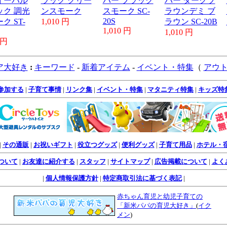
オーバル
ラック グリー
バー ブラック
バー ダークブ
ック 調光
ンスモーク
スモーク SC-
ラウンデミ ブ
20S
ク ST-
1,010 円
ラウン SC-20B
1,010 円
1,010 円
 円
ア大好き
:
キーワード
-
新着アイテム
-
イベント・特集
（
アウ
参加する
|
子育て事情
|
リンク集
|
イベント・特集
|
マタニティ特集
|
キッズ特
|
その通販
|
お祝いギフト
|
役立つグッズ
|
便利グッズ
|
子育て用品
|
ホテル・
ついて
|
お友達に紹介する
|
スタッフ
|
サイトマップ
|
広告掲載について
|
よく
|
個人情報保護方針
|
特定商取引法に基づく表記
|
赤ちゃん育児と幼児子育ての
「新米パパの育児大好き」
(
イク
メン
)