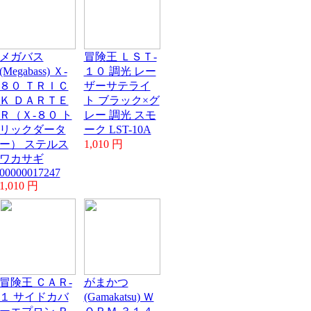
メガバス
冒険王 ＬＳＴ-
(Megabass) Ｘ-
１０ 調光 レー
８０ ＴＲＩＣ
ザーサテライ
Ｋ ＤＡＲＴＥ
ト ブラック×グ
Ｒ（Ｘ-８０ ト
レー 調光 スモ
リックダータ
ーク LST-10A
ー） ステルス
1,010 円
ワカサギ
00000017247
1,010 円
冒険王 ＣＡＲ-
がまかつ
１ サイドカバ
(Gamakatsu) Ｗ