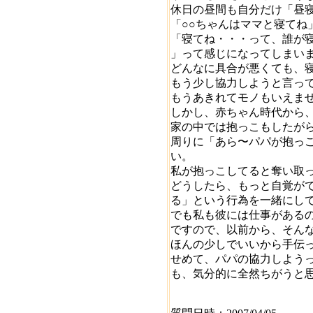
休日の昼間も自分だけ「昼
「○○ちゃんはママと寝てね
「寝てね・・・って、誰が
」って感じになってしまい
どんなに具合が悪くても、
もう少し協力しようと言っ
もうあきれてモノもいえま
しかし、赤ちゃん時代から
家の中では抱っこもしたが
周りに「あら〜パパが抱っ
い。
私が抱っこしてると奪い取
どうしたら、もっと自覚が
る」という行為を一緒にし
でも私も彼には仕事がある
ですので、以前から、そん
ほんの少しでいいから手伝
せめて、パパの協力しよう
も、気分的に全然ちがうと