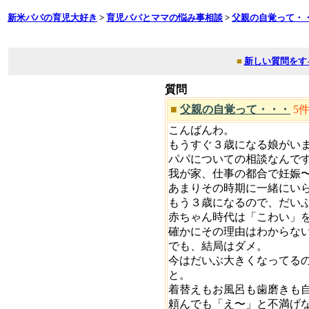
新米パパの育児大好き
>
育児パパとママの悩み事相談
>
父親の自覚って・
■
新しい質問をす
質問
■
父親の自覚って・・・
5
こんばんわ。
もうすぐ３歳になる娘がい
パパについての相談なんで
我が家、仕事の都合で妊娠
あまりその時期に一緒にい
もう３歳になるので、だい
赤ちゃん時代は「こわい」
確かにその理由はわからな
でも、結局はダメ。
今はだいぶ大きくなってる
と。
着替えもお風呂も歯磨きも
頼んでも「え〜」と不満げ