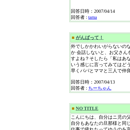
回答日時：2007/04/14
回答者 :
tama
■
がんばって！
外でしかかわいがらないの
か 会話しないと、お父さ
すよね？そしたら「私はあ
いう感じに言ってみてはど
早くパパとママと三人で仲
回答日時：2007/04/13
回答者 :
ちーちゃん
■
NO TITLE
こんにちは、自分はニ児の
自分もあなたの旦那様と同
仕事で疲れたってゆうのを