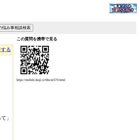
この質問を携帯で見る
答する
https://mobile.ikuji.cc/bbs/a1574.html
。
って」