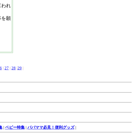
言われ
事を願
6
|
27
|
28
|
29
|
集
|
ベビー特集
|
パパママ必見！便利グッズ
|