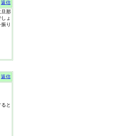
返信
に旦那
でしょ
を振り
返信
すると