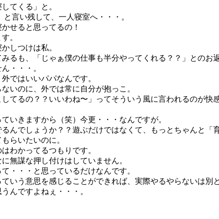
寝してくる」と。
」と言い残して、一人寝室へ・・・。
寝かせると思ってるの！
ます。
寝かしつけは私。
てみるも、「じゃぁ僕の仕事も半分やってくれる？？」とのお
せん・・・。
、外ではいいパパなんです。
らないのに、外では常に自分が抱っこ。
こしてるの？？いいわね〜」ってそういう風に言われるのが快
っていきますから（笑）今更・・・なんですが。
でるんでしょうか？？遊ぶだけではなくて、もっとちゃんと「
てもらいたいのに。
のはわかってるつもりです。
なに無謀な押し付けはしていません。
って・・・と思っているだけなんです。
っていう意思を感じることができれば、実際やるやらないは別
思うんですよねぇ・・・。