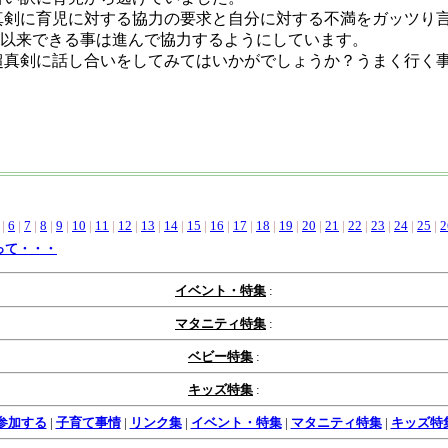
真剣に育児に対する協力の要求と自分に対する不満をガッツり
それ以来できる事は進んで協力するようにしています。
超真剣に話し合いをしてみてはいかがでしょうか？うまく行く
|
6
|
7
|
8
|
9
|
10
|
11
|
12
|
13
|
14
|
15
|
16
|
17
|
18
|
19
|
20
|
21
|
22
|
23
|
24
|
25
|
2
って・・・
イベント・特集
:
マタニティ特集
:
ベビー特集
:
キッズ特集
:
参加する
|
子育て事情
|
リンク集
|
イベント・特集
|
マタニティ特集
|
キッズ特