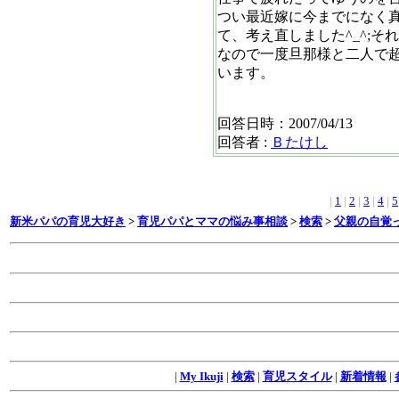
つい最近嫁に今までになく
て、考え直しました^_^;
なので一度旦那様と二人で
います。
回答日時：2007/04/13
回答者 :
Ｂたけし
|
1
|
2
|
3
|
4
|
5
新米パパの育児大好き
>
育児パパとママの悩み事相談
>
検索
>
父親の自覚
|
My Ikuji
|
検索
|
育児スタイル
|
新着情報
|