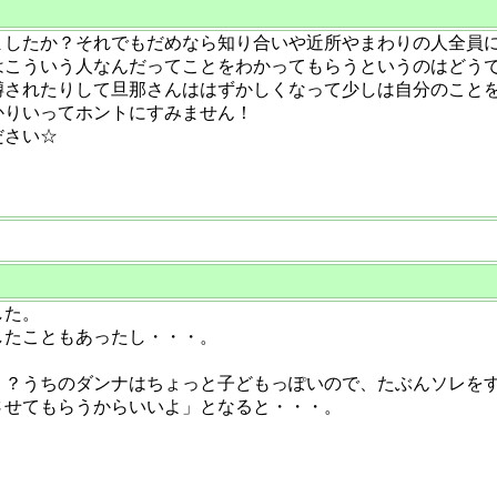
ましたか？それでもだめなら知り合いや近所やまわりの人全員
はこういう人なんだってことをわかってもらうというのはどう
噂されたりして旦那さんははずかしくなって少しは自分のこと
かりいってホントにすみません！
ださい☆
した。
したこともあったし・・・。
う？うちのダンナはちょっと子どもっぽいので、たぶんソレを
させてもらうからいいよ」となると・・・。
。