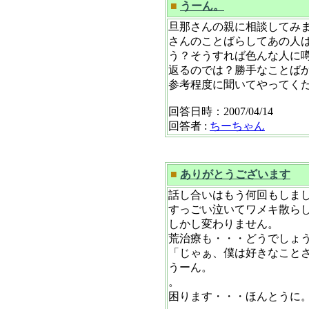
■
うーん。
旦那さんの親に相談してみ
さんのことばらしてあの人
う？そうすれば色んな人に
返るのでは？勝手なことば
参考程度に聞いてやってく
回答日時：2007/04/14
回答者 :
ちーちゃん
■
ありがとうございます
話し合いはもう何回もしま
すっごい泣いてワメキ散ら
しかし変わりません。
荒治療も・・・どうでしょ
「じゃぁ、僕は好きなこと
うーん。
。
困ります・・・ほんとうに