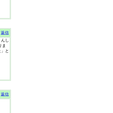
返信
さんし
りま
た」と
。
返信