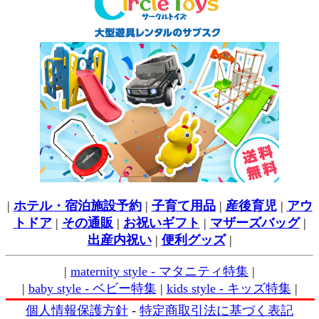
|
ホテル・宿泊施設予約
|
子育て用品
|
産後育児
|
アウ
トドア
|
その通販
|
お祝いギフト
|
マザーズバッグ
|
出産内祝い
|
便利グッズ
|
|
maternity style - マタニティ特集
|
|
baby style - ベビー特集
|
kids style - キッズ特集
|
個人情報保護方針
-
特定商取引法に基づく表記