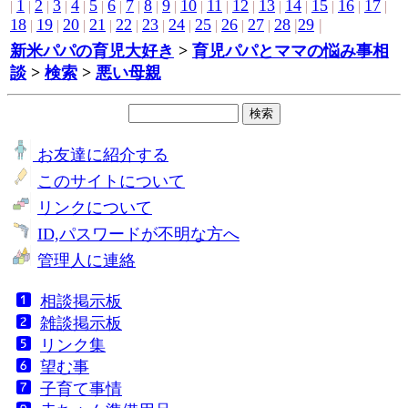
1
2
3
4
5
6
7
8
9
10
11
12
13
14
15
16
17
|
|
|
|
|
|
|
|
|
|
|
|
|
|
|
|
|
|
18
19
20
21
22
23
24
25
26
27
28
|
29
|
|
|
|
|
|
|
|
|
|
|
新米パパの育児大好き
>
育児パパとママの悩み事相
談
>
検索
>
悪い母親
お友達に紹介する
このサイトについて
リンクについて
ID,パスワードが不明な方へ
管理人に連絡
相談掲示板
雑談掲示板
リンク集
望む事
子育て事情