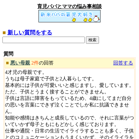
育児パパとママの悩み事相談
■
新しい質問をする
質問
■
悪い母親
2件
の回答
回答する
4才児の母親です。
うちは母子家庭で子供と2人暮らしです。
基本的には子供が可愛いいと感じますし、愛しています。
ただ、子供とうまく接することができません。
子供は言語に障害をもっているため、4歳にしてまだ自分
の思いを言葉にできず泣くことでしか私に抗議できませ
ん。
知能や感情はきちんと成長しているので、それに言葉がつ
いていかず母子ともにもどかしく感じております。
仕事や通院・日常の生活でイライラすることも多く、子供
とのコミュニケーションもうまくいかず、そのイライラを