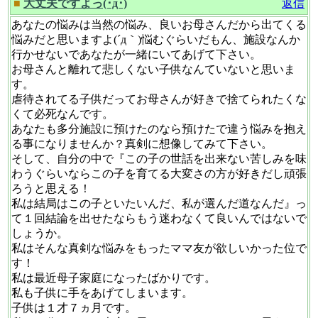
■
大丈夫ですよっ(･д･)
返信
あなたの悩みは当然の悩み、良いお母さんだから出てくる
悩みだと思いますよ(´д｀)悩むぐらいだもん、施設なんか
行かせないであなたが一緒にいてあげて下さい。
お母さんと離れて悲しくない子供なんていないと思いま
す。
虐待されてる子供だってお母さんが好きで捨てられたくな
くて必死なんです。
あなたも多分施設に預けたのなら預けたで違う悩みを抱え
る事になりませんか？真剣に想像してみて下さい。
そして、自分の中で『この子の世話を出来ない苦しみを味
わうぐらいならこの子を育てる大変さの方が好きだし頑張
ろうと思える！
私は結局はこの子といたいんだ、私が選んだ道なんだ』っ
て１回結論を出せたならもう迷わなくて良いんではないで
しょうか。
私はそんな真剣な悩みをもったママ友が欲しいかった位で
す！
私は最近母子家庭になったばかりです。
私も子供に手をあげてしまいます。
子供は１才７ヵ月です。