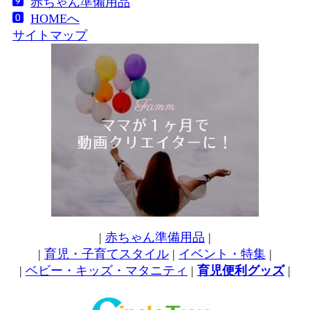
赤ちゃん準備用品
HOMEへ
サイトマップ
|
赤ちゃん準備用品
|
|
育児・子育てスタイル
|
イベント・特集
|
|
ベビー・キッズ・マタニティ
|
育児便利グッズ
|