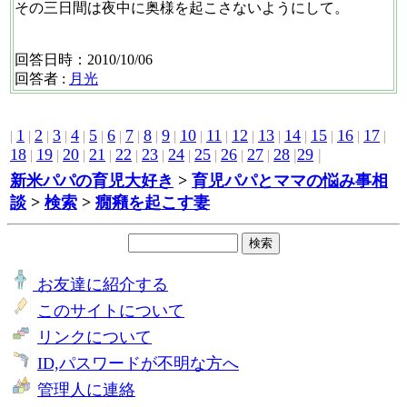
その三日間は夜中に奥様を起こさないようにして。
回答日時：2010/10/06
回答者 :
月光
1
2
3
4
5
6
7
8
9
10
11
12
13
14
15
16
17
|
|
|
|
|
|
|
|
|
|
|
|
|
|
|
|
|
|
18
19
20
21
22
23
24
25
26
27
28
|
29
|
|
|
|
|
|
|
|
|
|
|
新米パパの育児大好き
>
育児パパとママの悩み事相
談
>
検索
>
癇癪を起こす妻
お友達に紹介する
このサイトについて
リンクについて
ID,パスワードが不明な方へ
管理人に連絡