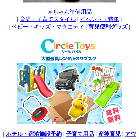
|
赤ちゃん準備用品
|
|
育児・子育てスタイル
|
イベント・特集
|
|
ベビー・キッズ・マタニティ
|
育児便利グッズ
|
|
ホテル・宿泊施設予約
|
子育て用品
|
産後育児
|
アウ