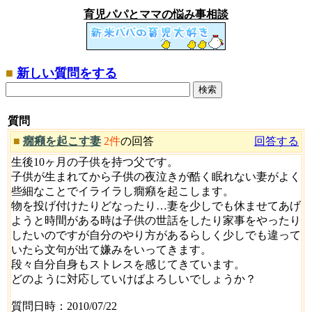
育児パパとママの悩み事相談
■
新しい質問をする
質問
■
癇癪を起こす妻
2件
の回答
回答する
生後10ヶ月の子供を持つ父です。
子供が生まれてから子供の夜泣きが酷く眠れない妻がよく
些細なことでイライラし癇癪を起こします。
物を投げ付けたりどなったり…妻を少しでも休ませてあげ
ようと時間がある時は子供の世話をしたり家事をやったり
したいのですが自分のやり方があるらしく少しでも違って
いたら文句が出て嫌みをいってきます。
段々自分自身もストレスを感じてきています。
どのように対応していけばよろしいでしょうか？
質問日時：2010/07/22