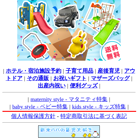
|
ホテル・宿泊施設予約
|
子育て用品
|
産後育児
|
アウ
トドア
|
その通販
|
お祝いギフト
|
マザーズバッグ
|
出産内祝い
|
便利グッズ
|
|
maternity style - マタニティ特集
|
|
baby style - ベビー特集
|
kids style - キッズ特集
|
個人情報保護方針
-
特定商取引法に基づく表記