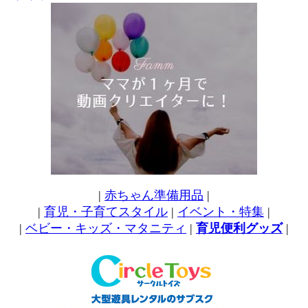
|
赤ちゃん準備用品
|
|
育児・子育てスタイル
|
イベント・特集
|
|
ベビー・キッズ・マタニティ
|
育児便利グッズ
|