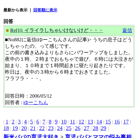
最新から表示 ｜
回答順に表示
回答
■
Re[1]: イライラしちゃいけないけど・・・
返信
■No882に返信(ゆーこちんさんの記事)> うちの息子はどう
しちゃったの、って感じです。
この前の書き込みよりもさらにパワーアップをしました。
夜中の１時、２時までおもちゃで遊び、６時には大泣きが
始まり、１０時まで１時間起きに寝たり起きたりです。
昨日は、夜中の３時から６時までおきてました。
フラフラ・・・。
回答日時：2006/05/12
回答者 :
ゆーこちん
1
2
3
4
5
6
7
8
9
10
11
12
13
14
15
16
17
|
|
|
|
|
|
|
|
|
|
|
|
|
|
|
|
|
|
18
19
20
21
22
23
24
25
26
27
28
|
29
|
|
|
|
|
|
|
|
|
|
|
新米パパの育児大好き
>
育児パパとママの悩み事相