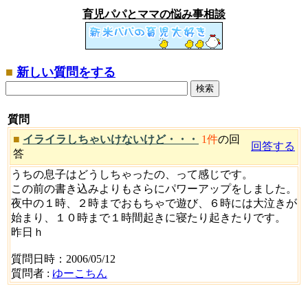
育児パパとママの悩み事相談
■
新しい質問をする
質問
■
イライラしちゃいけないけど・・・
1件
の回
回答する
答
うちの息子はどうしちゃったの、って感じです。
この前の書き込みよりもさらにパワーアップをしました。
夜中の１時、２時までおもちゃで遊び、６時には大泣きが
始まり、１０時まで１時間起きに寝たり起きたりです。
昨日ｈ
質問日時：2006/05/12
質問者 :
ゆーこちん