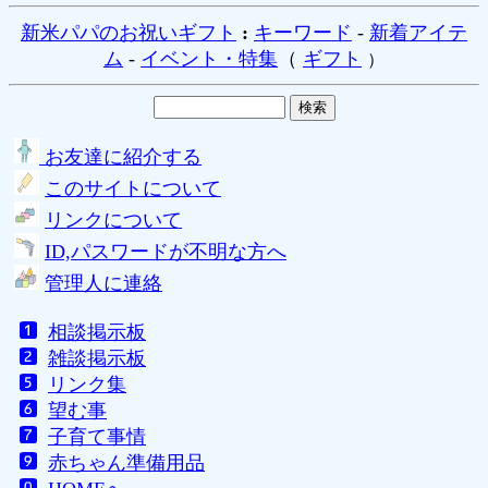
新米パパのお祝いギフト
:
キーワード
-
新着アイテ
ム
-
イベント・特集
（
ギフト
）
お友達に紹介する
このサイトについて
リンクについて
ID,パスワードが不明な方へ
管理人に連絡
相談掲示板
雑談掲示板
リンク集
望む事
子育て事情
赤ちゃん準備用品