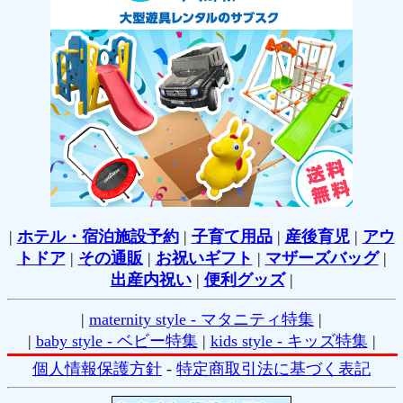
|
ホテル・宿泊施設予約
|
子育て用品
|
産後育児
|
アウ
トドア
|
その通販
|
お祝いギフト
|
マザーズバッグ
|
出産内祝い
|
便利グッズ
|
|
maternity style - マタニティ特集
|
|
baby style - ベビー特集
|
kids style - キッズ特集
|
個人情報保護方針
-
特定商取引法に基づく表記