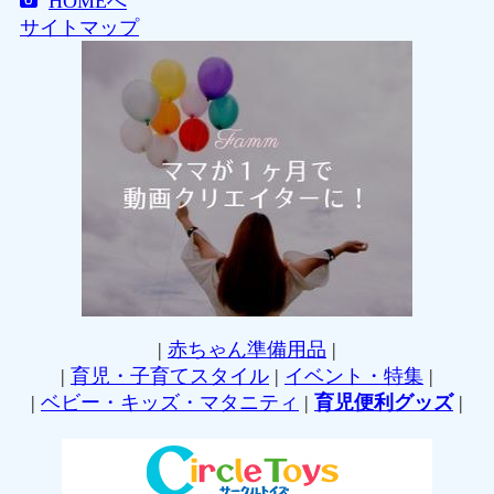
HOMEへ
サイトマップ
|
赤ちゃん準備用品
|
|
育児・子育てスタイル
|
イベント・特集
|
|
ベビー・キッズ・マタニティ
|
育児便利グッズ
|