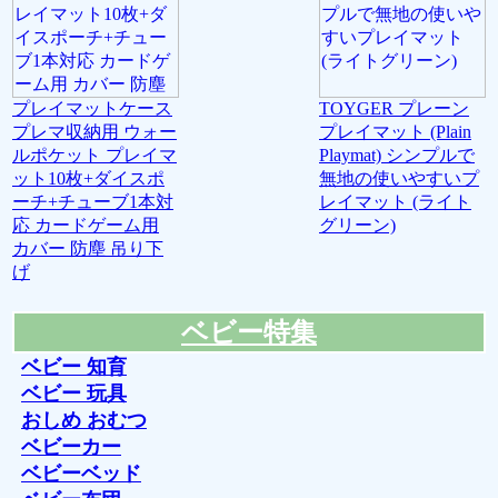
プレイマットケース
TOYGER プレーン
プレマ収納用 ウォー
プレイマット (Plain
ルポケット プレイマ
Playmat) シンプルで
ット10枚+ダイスポ
無地の使いやすいプ
ーチ+チューブ1本対
レイマット (ライト
応 カードゲーム用
グリーン)
カバー 防塵 吊り下
げ
ベビー特集
ベビー 知育
ベビー 玩具
おしめ おむつ
ベビーカー
ベビーベッド