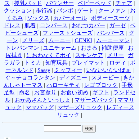
ス
|
授乳パッド
|
バウンサー
|
ベビーベッド
|
チェア
|
クッション
|
歩行器
|
バンボ
|
ゲート
|
クーファン
|
お
くるみ
|
ソックス
|
カバーオール
|
ボディースーツ
|
ドレス
|
肌着
|
ロンパース
|
おむつカバー
|
ガーゼ
|
ベ
ビーシューズ
|
ファーストシューズ
|
パンパース
|
グ
ーン
|
メリーズ
|
ムーニー
|
GENKI
|
ムーニーマン
|
トレパンマン
|
ユニチャーム
|
おまる
|
補助便座
|
お
尻拭き
|
におわなくてポイ
|
スキンケア
|
メリー
|
ガ
ラガラ
|
トミカ
|
知育玩具
|
プレイマット
|
ロディ
|
ボ
ーネルンド
|
Sassy
|
ミッフィー
|
いないいないばぁ
|
ぐ～チョコランタン
|
ディズニー
|
スヌーピー
|
きか
んしゃトーマス
|
ハローキティ
|
レゴブロック
|
手形
|
足型
|
命名
|
お宮参り
|
お食い初め
|
ギフト
|
ランドセ
ル
|
おかあさんといっしょ
|
マザーズバッグ
|
ママリ
ュック
|
ママバッグ
|
マザーズリュック
|
レディース
リュック
|