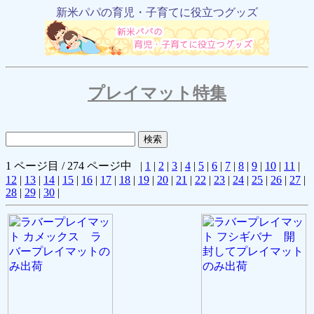
新米パパの育児・子育てに役立つグッズ
プレイマット特集
1 ページ目 / 274 ページ中 |
1
|
2
|
3
|
4
|
5
|
6
|
7
|
8
|
9
|
10
|
11
|
12
|
13
|
14
|
15
|
16
|
17
|
18
|
19
|
20
|
21
|
22
|
23
|
24
|
25
|
26
|
27
|
28
|
29
|
30
|