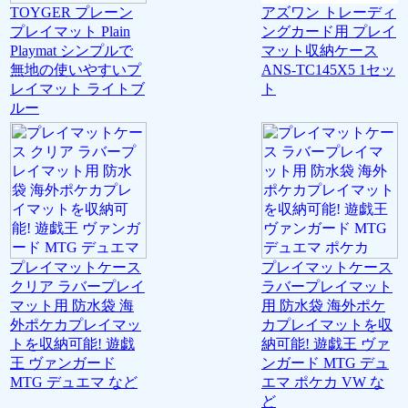
TOYGER プレーン
アズワン トレーディ
プレイマット Plain
ングカード用 プレイ
Playmat シンプルで
マット収納ケース
無地の使いやすいプ
ANS-TC145X5 1セッ
レイマット ライトブ
ト
ルー
プレイマットケース
プレイマットケース
クリア ラバープレイ
ラバープレイマット
マット用 防水袋 海
用 防水袋 海外ポケ
外ポケカプレイマッ
カプレイマットを収
トを収納可能! 遊戯
納可能! 遊戯王 ヴァ
王 ヴァンガード
ンガード MTG デュ
MTG デュエマ など
エマ ポケカ VW な
ど