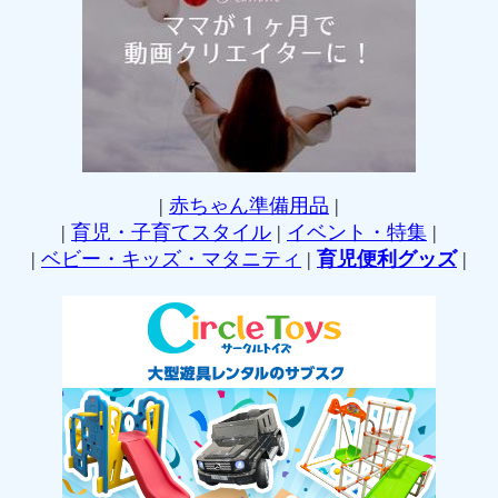
|
赤ちゃん準備用品
|
|
育児・子育てスタイル
|
イベント・特集
|
|
ベビー・キッズ・マタニティ
|
育児便利グッズ
|