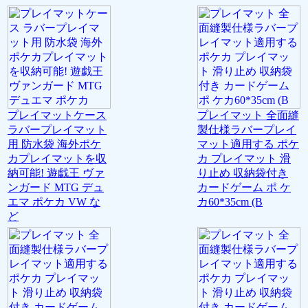
プレイマットケース
プレイマット 全面縫
ラバープレイマット
製仕様ラバープレイ
用 防水袋 海外ポケ
マット適用する ポケ
カプレイマットを収
カ プレイマット 滑
納可能! 遊戯王 ヴァ
り止め 収納袋付き
ンガード MTG デュ
カードゲーム ポ ケ
エマ ポケカ VW な
カ60*35cm (B
ど