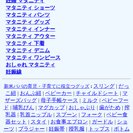
妊婦 マタニティ
マタニティ ショーツ
マタニティ パンツ
マタニティ グッズ
マタニティ インナー
マタニティ アウター
マタニティ 下着
マタニティ デニム
マタニティ ワンピース
おしゃれ マタニティ
妊娠線
スリング
|
だっ
新米パパの育児・子育てに役立つグッズ
:
こ紐
|
おんぶ紐
|
ベビーカー
|
チャイルドシート
|
マ
ザーズバッグ
|
母子手帳ケース
|
ミルク
|
ベビーフー
ド
|
哺乳びん
|
マグカップ
|
おしゃぶり
|
歯がため
|
搾
乳器
|
乳首ニップル
|
スプーン
|
フォーク
|
ベビー食
器セット
|
スタイ
|
お食事エプロン
|
ガードル
|
ショ
ーツ
|
ブラジャー
|
妊娠帯
|
授乳服
|
トップス
|
ボトム