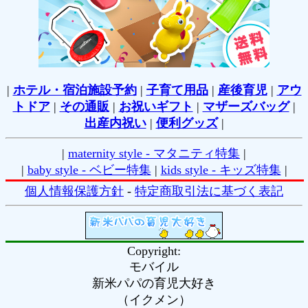
|
ホテル・宿泊施設予約
|
子育て用品
|
産後育児
|
アウ
トドア
|
その通販
|
お祝いギフト
|
マザーズバッグ
|
出産内祝い
|
便利グッズ
|
|
maternity style - マタニティ特集
|
|
baby style - ベビー特集
|
kids style - キッズ特集
|
個人情報保護方針
-
特定商取引法に基づく表記
Copyright:
モバイル
新米パパの育児大好き
（
イクメン
）