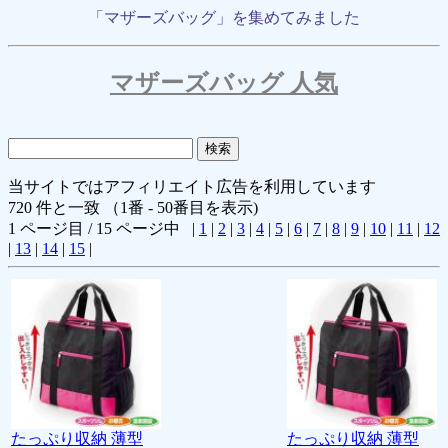
「マザーズバッグ」を集めてみました
マザーズバッグ 人気
当サイトではアフィリエイト広告を利用しています
720 件と一致 （1番 - 50番目を表示)
1 ページ目 / 15 ページ中 |
1
|
2
|
3
|
4
|
5
|
6
|
7
|
8
|
9
|
10
|
11
|
12
|
13
|
14
|
15
|
たっぷり収納 薄型
たっぷり収納 薄型