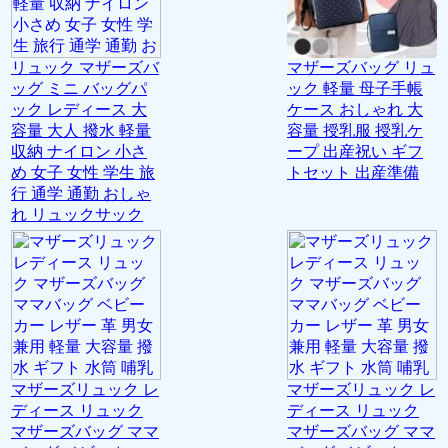
リュック マザーズバ
マザーズバッグ リュ
ッグ ミニ バッグパ
ック 軽量 母子手帳
ック レディース 大
ケース おしゃれ 大
容量 大人 撥水 軽量
容量 授乳服 授乳ケ
収納 ナイロン 小さ
ープ 出産祝い ギフ
め 女子 女性 学生 旅
トセット 出産準備
行 通学 通勤 おしゃ
れ リュックサック
マザーズリュック レ
マザーズリュック レ
ディース リュック
ディース リュック
マザーズバッグ ママ
マザーズバッグ ママ