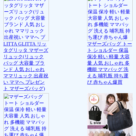
LITTA GLITTA リッ
マザーズバッグ トー
タグリッタ マザーズ
ト ショルダー 保温
リュック(リュック
保冷 軽い 軽量 大容
バッグ 大容量 ブラ
量 人気 おしゃれ 多
ンド 人気 おしゃれ
機能 ママバッグ 洗
ママリュック 出産祝
える 哺乳瓶 持ち運
い ママへ プレゼン
び 赤ちゃん爆買
ト マザーズバッグ)