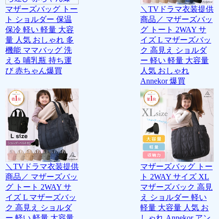
マザーズバッグ トー
＼TVドラマ衣装提供
ト ショルダー 保温
商品／ マザーズバッ
保冷 軽い 軽量 大容
グ トート 2WAY サ
量 人気 おしゃれ 多
イズ L マザーズバッ
機能 ママバッグ 洗
ク 高見え ショルダ
える 哺乳瓶 持ち運
ー 軽い 軽量 大容量
び 赤ちゃん爆買
人気 おしゃれ
Annekor 爆買
＼TVドラマ衣装提供
マザーズバッグ トー
商品／ マザーズバッ
ト 2WAY サイズ XL
グ トート 2WAY サ
マザーズバック 高見
イズ L マザーズバッ
え ショルダー 軽い
ク 高見え ショルダ
軽量 大容量 人気 お
ー 軽い 軽量 大容量
しゃれ Annekor アン