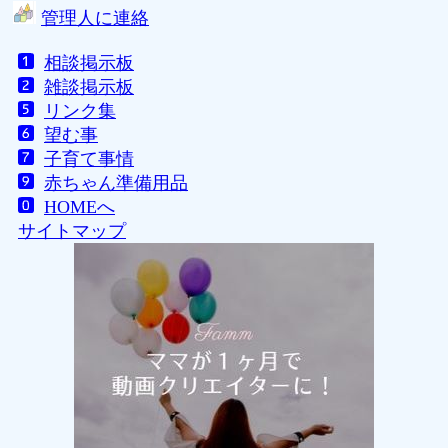
管理人に連絡
相談掲示板
雑談掲示板
リンク集
望む事
子育て事情
赤ちゃん準備用品
HOMEへ
サイトマップ