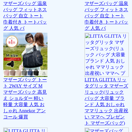
マザーズバッグ 温泉
マザーズバッグ 温泉
バッグ フィットネス
バッグ フィットネス
バッグ 自立 トート
バッグ 自立 トート
巾着付き トートバッ
巾着付き トートバッ
グ 人気 バ
グ 人気 バ
マザーズバッグ トー
LITTA GLITTA リッ
ト 2WAY サイズ M
タグリッタ マザーズ
マザーズバック 高見
リュック(リュック
え ショルダー 軽い
バッグ 大容量 ブラ
軽量 大容量 人気 お
ンド 人気 おしゃれ
しゃれ Annekor アン
ママリュック 出産祝
コール 爆買
い ママへ プレゼン
ト マザーズバッグ)