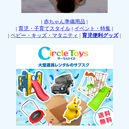
|
赤ちゃん準備用品
|
|
育児・子育てスタイル
|
イベント・特集
|
|
ベビー・キッズ・マタニティ
|
育児便利グッズ
|