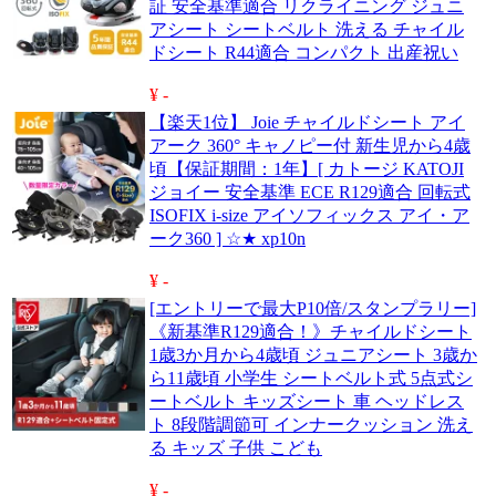
証 安全基準適合 リクライニング ジュニ
アシート シートベルト 洗える チャイル
ドシート R44適合 コンパクト 出産祝い
¥ -
【楽天1位】 Joie チャイルドシート アイ
アーク 360° キャノピー付 新生児から4歳
頃【保証期間：1年】[ カトージ KATOJI
ジョイー 安全基準 ECE R129適合 回転式
ISOFIX i-size アイソフィックス アイ・ア
ーク360 ] ☆★ xp10n
¥ -
[エントリーで最大P10倍/スタンプラリー]
《新基準R129適合！》チャイルドシート
1歳3か月から4歳頃 ジュニアシート 3歳か
ら11歳頃 小学生 シートベルト式 5点式シ
ートベルト キッズシート 車 ヘッドレス
ト 8段階調節可 インナークッション 洗え
る キッズ 子供 こども
¥ -