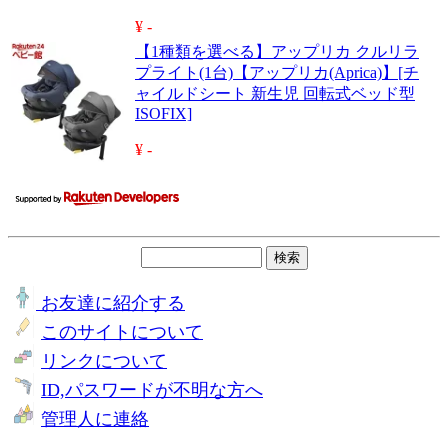
¥ -
【1種類を選べる】アップリカ クルリラ
プライト(1台)【アップリカ(Aprica)】[チ
ャイルドシート 新生児 回転式ベッド型
ISOFIX]
¥ -
お友達に紹介する
このサイトについて
リンクについて
ID,パスワードが不明な方へ
管理人に連絡