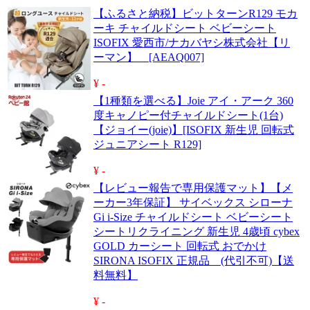
【ふるさと納税】ビットターンR129 モカ
ーキ チャイルドシート ベビーシート
ISOFIX 愛西市/ナカバヤシ株式会社【リ
ーマン】 [AEAQ007]
¥ -
【1種類を選べる】Joie アイ・アーク 360
度キャノピー付チャイルドシート(1台)
【ジョイー(joie)】[ISOFIX 新生児 回転式
ジュニアシート R129]
¥ -
【レビュー報告で専用保護マット】【メ
ーカー3年保証】 サイベックス シローナ
Gi i-Size チャイルドシート ベビーシート
シートリクライニング 新生児 4歳頃 cybex
GOLD カーシート 回転式 おでかけ
SIRONA ISOFIX 正規品 (代引不可)【送
料無料】
¥ -