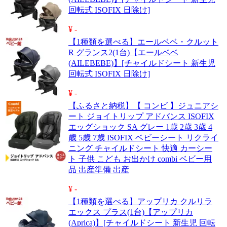
回転式 ISOFIX 日除け]
¥ -
【1種類を選べる】エールベベ・クルット
R グランス2(1台)【エールベベ
(AILEBEBE)】[チャイルドシート 新生児
回転式 ISOFIX 日除け]
¥ -
【ふるさと納税】【 コンビ 】ジュニアシ
ート ジョイトリップ アドバンス ISOFIX
エッグショック SA グレー 1歳 2歳 3歳 4
歳 5歳 7歳 ISOFIX ベビーシート リクライ
ニング チャイルドシート 快適 カーシー
ト 子供 こども お出かけ combi ベビー用
品 出産準備 出産
¥ -
【1種類を選べる】アップリカ クルリラ
エックス プラス(1台)【アップリカ
(Aprica)】[チャイルドシート 新生児 回転