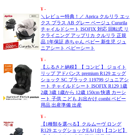
¥ -
＼レビュー特典！／ Aprica クルリラ エッ
クス プラス AB グレー ベージュ Cururila
チャイルドシート ISOFIX 対応 回転式 リ
クライニング アップリカ クルリラ 正規
品 1年保証 赤ちゃん ベビー 新生児 ジュ
ニアシート ベビーシート
¥ -
【ふるさと納税】【 コンビ 】 ジョイト
リップ アドバンス premium R129 エッグ
ショック SC ブラック 119799 ジュニアシ
ート チャイルドシート ISOFIX R129 1歳
2歳 3歳 1歳から 12歳 150cm 快適 カーシ
ート 子供 こども お出かけ combi ベビー
用品 出産準備 出産
¥ -
【1種類を選べる】クルムーヴ ロング
R129 エッグショックEA(1台)【コンビ】