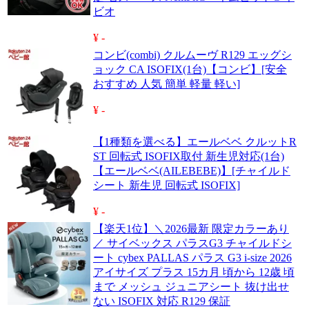
ビオ
¥ -
コンビ(combi) クルムーヴ R129 エッグシ
ョック CA ISOFIX(1台)【コンビ】[安全
おすすめ 人気 簡単 軽量 軽い]
¥ -
【1種類を選べる】エールベベ クルットR
ST 回転式 ISOFIX取付 新生児対応(1台)
【エールベベ(AILEBEBE)】[チャイルド
シート 新生児 回転式 ISOFIX]
¥ -
【楽天1位】＼2026最新 限定カラーあり
／ サイベックス パラスG3 チャイルドシ
ート cybex PALLAS パラス G3 i-size 2026
アイサイズ プラス 15カ月 頃から 12歳 頃
まで メッシュ ジュニアシート 抜け出せ
ない ISOFIX 対応 R129 保証