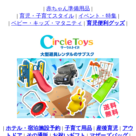
|
赤ちゃん準備用品
|
|
育児・子育てスタイル
|
イベント・特集
|
|
ベビー・キッズ・マタニティ
|
育児便利グッズ
|
|
ホテル・宿泊施設予約
|
子育て用品
|
産後育児
|
アウ
トドア
|
その通販
|
お祝いギフト
|
マザーズバッグ
|