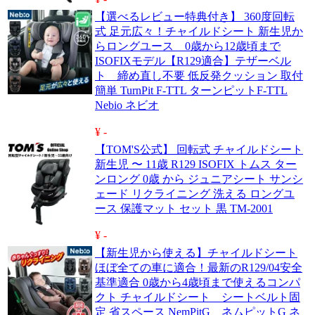
【選べるレビュー特典付き】 360度回転
式 足元広々！チャイルドシート 新生児か
らロングユース 0歳から12歳頃まで
ISOFIXモデル【R129適合】テザーベル
ト 締め直し不要 低反発クッション 取付
簡単 TurnPit F-TTL ターンピットF-TTL
Nebio ネビオ
¥ -
【TOM'S公式】 回転式 チャイルドシート
新生児 〜 11歳 R129 ISOFIX トムス ター
ンロング 0歳 から ジュニアシート サンシ
ェード リクライニング 洗える ロングユ
ース 保護マット セット 黒 TM-2001
¥ -
【新生児から使える】チャイルドシート
ほぼ全ての車に適合！最新のR129/04安全
基準適合 0歳から4歳頃まで使えるコンパ
クト チャイルドシート シートベルト固
定 省スペース NemPitG ネムピットG ネ