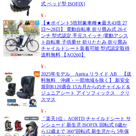
式 ベッド型 ISOFIX]
¥ -
【★ポイント5倍対象車種★最大43倍 27
日〜28日】 電動自転車 折り畳み式 26イ
ンチ 型式認定 手元スイッチ |電動アシス
ト自転車 子供乗せ 折りたたみ 折り畳み
チャイルドシート装着可能 型式認定取得
送料無料 【AO260】
¥ -
2025年モデル Aprica リライド AB 【送
料無料 沖縄・一部地域を除く】 新安全
規則R129適合 15カ月からのチャイルド＆
ジュニアシート アイソフィックス クリ
スマス
¥ -
「楽天1位」AORTD チャイルドシート サ
ンシェード 新生児 ISOFIX 回転式 0歳か
ら12歳まで 360°回転式 新生児から 5年保