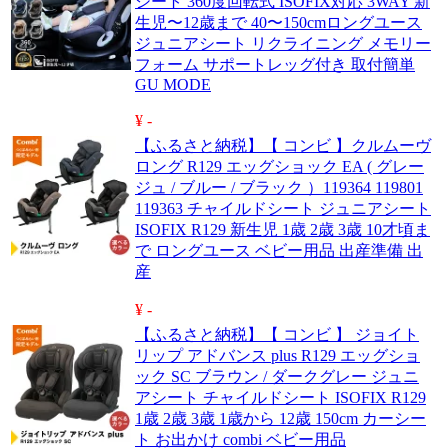
シート 360度回転式 ISOFIX対応 3WAY 新
生児〜12歳まで 40〜150cmロングユース
ジュニアシート リクライニング メモリー
フォーム サポートレッグ付き 取付簡単
GU MODE
¥ -
【ふるさと納税】【 コンビ 】クルムーヴ
ロング R129 エッグショック EA ( グレー
ジュ / ブルー / ブラック ）119364 119801
119363 チャイルドシート ジュニアシート
ISOFIX R129 新生児 1歳 2歳 3歳 10才頃ま
で ロングユース ベビー用品 出産準備 出
産
¥ -
【ふるさと納税】【 コンビ 】 ジョイト
リップ アドバンス plus R129 エッグショ
ック SC ブラウン / ダークグレー ジュニ
アシート チャイルドシート ISOFIX R129
1歳 2歳 3歳 1歳から 12歳 150cm カーシー
ト お出かけ combi ベビー用品