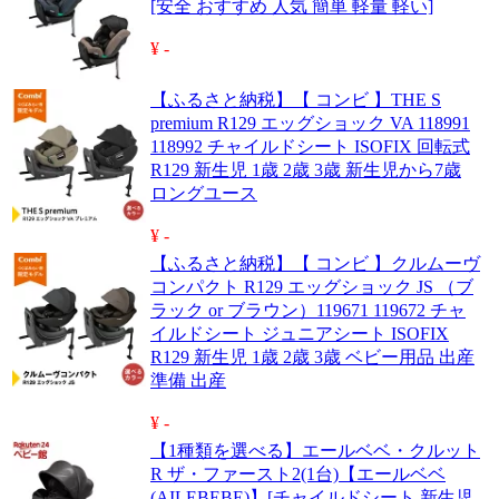
[安全 おすすめ 人気 簡単 軽量 軽い]
¥ -
【ふるさと納税】【 コンビ 】THE S
premium R129 エッグショック VA 118991
118992 チャイルドシート ISOFIX 回転式
R129 新生児 1歳 2歳 3歳 新生児から7歳
ロングユース
¥ -
【ふるさと納税】【 コンビ 】クルムーヴ
コンパクト R129 エッグショック JS （ブ
ラック or ブラウン）119671 119672 チャ
イルドシート ジュニアシート ISOFIX
R129 新生児 1歳 2歳 3歳 ベビー用品 出産
準備 出産
¥ -
【1種類を選べる】エールベベ・クルット
R ザ・ファースト2(1台)【エールベベ
(AILEBEBE)】[チャイルドシート 新生児