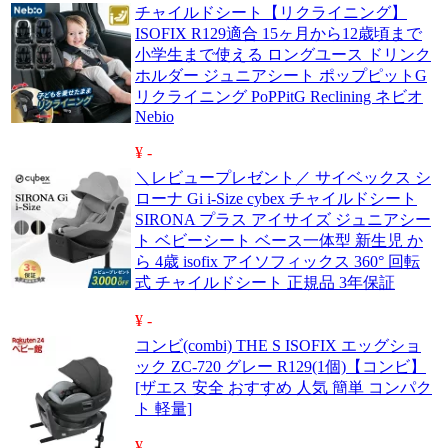
チャイルドシート【リクライニング】
ISOFIX R129適合 15ヶ月から12歳頃まで
小学生まで使える ロングユース ドリンク
ホルダー ジュニアシート ポップピットG
リクライニング PoPPitG Reclining ネビオ
Nebio
¥ -
＼レビュープレゼント／ サイベックス シ
ローナ Gi i-Size cybex チャイルドシート
SIRONA プラス アイサイズ ジュニアシー
ト ベビーシート ベース一体型 新生児 か
ら 4歳 isofix アイソフィックス 360° 回転
式 チャイルドシート 正規品 3年保証
¥ -
コンビ(combi) THE S ISOFIX エッグショ
ック ZC-720 グレー R129(1個)【コンビ】
[ザエス 安全 おすすめ 人気 簡単 コンパク
ト 軽量]
¥ -