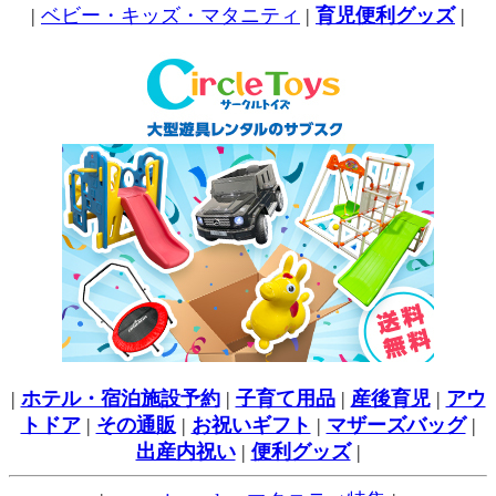
|
ベビー・キッズ・マタニティ
|
育児便利グッズ
|
|
ホテル・宿泊施設予約
|
子育て用品
|
産後育児
|
アウ
トドア
|
その通販
|
お祝いギフト
|
マザーズバッグ
|
出産内祝い
|
便利グッズ
|