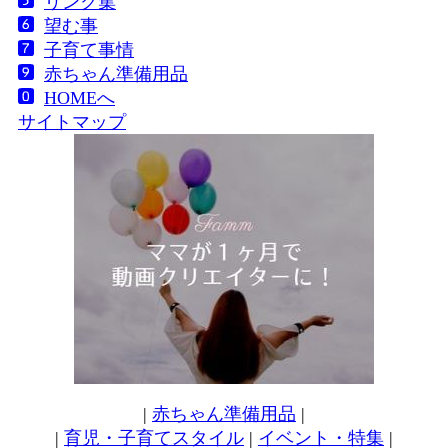
リンク集
望む事
子育て事情
赤ちゃん準備用品
HOMEへ
サイトマップ
|
赤ちゃん準備用品
|
|
育児・子育てスタイル
|
イベント・特集
|