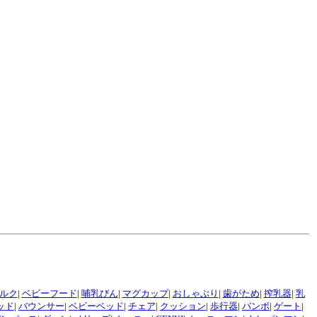
ルク
|
ベビーフード
|
哺乳びん
|
マグカップ
|
おしゃぶり
|
歯がため
|
搾乳器
|
乳
ッド
|
バウンサー
|
ベビーベッド
|
チェア
|
クッション
|
歩行器
|
バンボ
|
ゲート
|