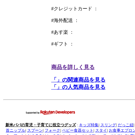
#クレジットカード ：
#海外配送 ：
#あす楽 ：
#ギフト ：
商品を詳しく見る
「」の関連商品を見る
「」の人気商品を見る
新米パパの育児・子育てに役立つグッズ
:
キッズ特集
|
スリング
|
だっこ紐
首ニップル
|
スプーン
|
フォーク
|
ベビー食器セット
|
スタイ
|
お食事エプロ