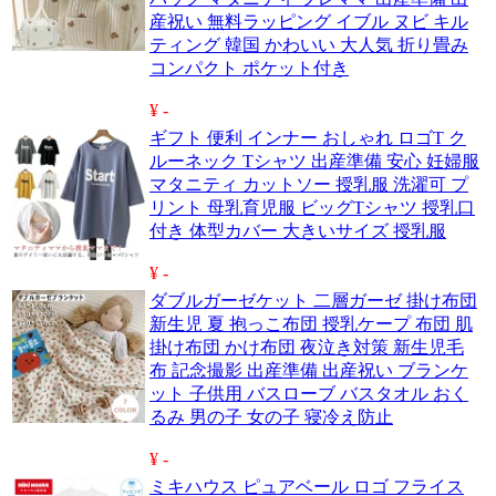
産祝い 無料ラッピング イブル ヌビ キル
ティング 韓国 かわいい 大人気 折り畳み
コンパクト ポケット付き
¥ -
ギフト 便利 インナー おしゃれ ロゴT ク
ルーネック Tシャツ 出産準備 安心 妊婦服
マタニティ カットソー 授乳服 洗濯可 プ
リント 母乳育児服 ビッグTシャツ 授乳口
付き 体型カバー 大きいサイズ 授乳服
¥ -
ダブルガーゼケット 二層ガーゼ 掛け布団
新生児 夏 抱っこ布団 授乳ケープ 布団 肌
掛け布団 かけ布団 夜泣き対策 新生児毛
布 記念撮影 出産準備 出産祝い ブランケ
ット 子供用 バスローブ バスタオル おく
るみ 男の子 女の子 寝冷え防止
¥ -
ミキハウス ピュアベール ロゴ フライス