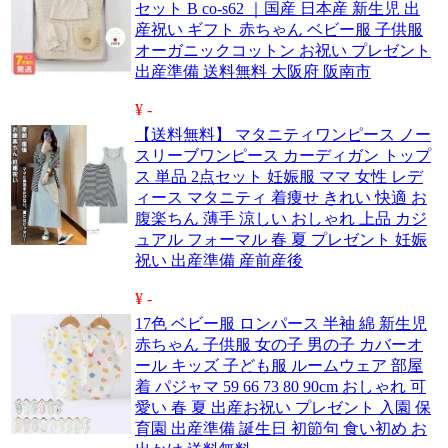
セット B co-s62 ｜国産 日本産 新生児 出
産祝い ギフト 赤ちゃん ベビー服 子供服
オーガニックコットン お祝い プレゼント
出産準備 送料無料 大阪府 阪南市
¥ -
【送料無料】 マタニティワンピース ノー
スリーブワンピース カーディガン トップ
ス 単品 2点セット 妊娠服 ママ 女性 レデ
ィース マタニティ 着痩せ きれい 快適 お
腹楽ちん 薄手 涼しい おしゃれ 上品 カジ
ュアル フォーマル 春 夏 プレゼント 妊娠
祝い 出産準備 産前産後
¥ -
17色 ベビー服 ロンパース 半袖 綿 新生児
赤ちゃん 子供服 女の子 男の子 カバーオ
ール キッズ 子ども服 ルームウェア 部屋
着 パジャマ 59 66 73 80 90cm おしゃれ 可
愛い 春 夏 出産お祝い プレゼント 入園 保
育園 出産準備 誕生日 初節句 食い初め お