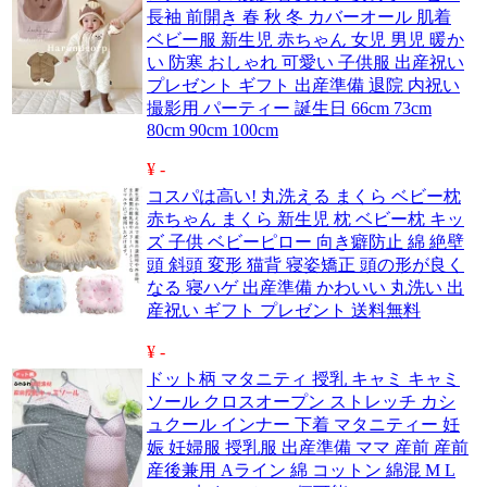
長袖 前開き 春 秋 冬 カバーオール 肌着
ベビー服 新生児 赤ちゃん 女児 男児 暖か
い 防寒 おしゃれ 可愛い 子供服 出産祝い
プレゼント ギフト 出産準備 退院 内祝い
撮影用 パーティー 誕生日 66cm 73cm
80cm 90cm 100cm
¥ -
コスパは高い! 丸洗える まくら ベビー枕
赤ちゃん まくら 新生児 枕 ベビー枕 キッ
ズ 子供 ベビーピロー 向き癖防止 綿 絶壁
頭 斜頭 変形 猫背 寝姿矯正 頭の形が良く
なる 寝ハゲ 出産準備 かわいい 丸洗い 出
産祝い ギフト プレゼント 送料無料
¥ -
ドット柄 マタニティ 授乳 キャミ キャミ
ソール クロスオープン ストレッチ カシ
ュクール インナー 下着 マタニティー 妊
娠 妊婦服 授乳服 出産準備 ママ 産前 産前
産後兼用 Aライン 綿 コットン 綿混 M L