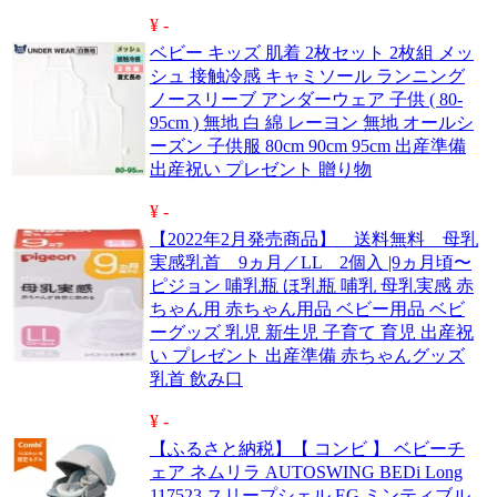
¥ -
ベビー キッズ 肌着 2枚セット 2枚組 メッ
シュ 接触冷感 キャミソール ランニング
ノースリーブ アンダーウェア 子供 ( 80-
95cm ) 無地 白 綿 レーヨン 無地 オールシ
ーズン 子供服 80cm 90cm 95cm 出産準備
出産祝い プレゼント 贈り物
¥ -
【2022年2月発売商品】 送料無料 母乳
実感乳首 9ヵ月／LL 2個入 |9ヵ月頃〜
ピジョン 哺乳瓶 ほ乳瓶 哺乳 母乳実感 赤
ちゃん用 赤ちゃん用品 ベビー用品 ベビ
ーグッズ 乳児 新生児 子育て 育児 出産祝
い プレゼント 出産準備 赤ちゃんグッズ
乳首 飲み口
¥ -
【ふるさと納税】【 コンビ 】 ベビーチ
ェア ネムリラ AUTOSWING BEDi Long
117523 スリープシェル EG ミンティブル