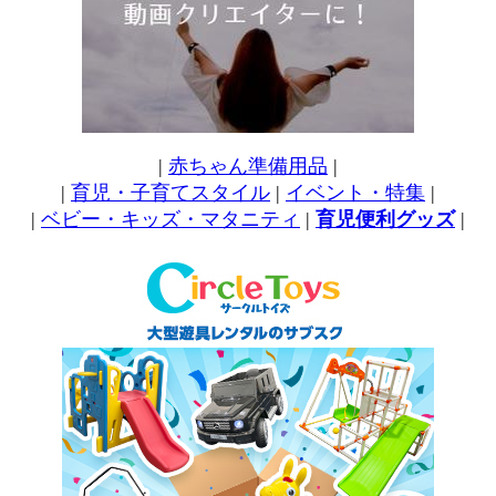
|
赤ちゃん準備用品
|
|
育児・子育てスタイル
|
イベント・特集
|
|
ベビー・キッズ・マタニティ
|
育児便利グッズ
|