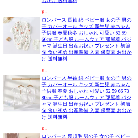
出かけ 送料無料
¥ -
ロンパース 長袖 綿 ベビー服 女の子 男の
子 カバーオール キッズ 新生児 赤ちゃん
子供服 春夏秋冬 おしゃれ 可愛い 52 59
66cm 子ども服 ルームウェア 部屋着 パジ
ャマ 誕生日 出産お祝い プレゼント 初節
句 食い初め 出産準備 入園 保育園 お出か
け 送料無料
¥ -
ロンパース 半袖 綿 ベビー服 女の子 男の
子 カバーオール キッズ 新生児 赤ちゃん
子供服 春夏 おしゃれ 可愛い 52 59 66 73
80cm 子ども服 ルームウェア 部屋着 パジ
ャマ 誕生日 出産お祝い プレゼント 初節
句 食い初め 出産準備 入園 保育園 お出か
け 送料無料
¥ -
ロンパース 裏起毛 男の子 女の子 ベビー