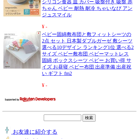
シリコン食器 皿 カバー 吸盤付き 吸盤 赤
ちゃん ベビー 耐熱 耐冷 ちゃいなび アン
ジュスマイル
¥ -
ベビー固綿敷布団と敷フィットシーツの
2点 セット 日本製ダブルガーゼ 敷シーツ
選べる10デザイン ランキング1位 選べる2
サイズ ベビー敷布団 ベビーマットレス
固綿 ボックスシーツ ベビー お買い得 サ
イズ お昼寝 ベビー布団 出産準備 出産祝
い ギフト fm2
¥ -
お友達に紹介する