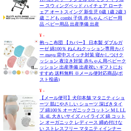
ー スウィングベッド ハイチェア ローチ
ェア オートスイング 新生児 0歳 1歳 2歳 3
歳 こども combi 子供 赤ちゃん ベビー用
品 ベビー用品 出産準備 出産
¥ -
抱っこ布団 【カバー】 日本製 ダブルガ
ーゼ 綿100％ ねんねクッション専用カバ
ー mayu 背中スイッチ対策 寝かしつけク
ッション 夜泣き対策 赤ちゃん用ベビーク
ッション 出産準備 出産祝い ギフトにお
すすめ 送料無料 ※メール便対応商品(ポ
スト投函)
¥ -
【メール便可】犬印本舗 マタニティショ
ーツ 肌にやさしい ショーツ 深ばきタイ
プ 綿100％ オーガニックコットン M L LL
3L 4L 大きいサイズ ハイライズ 綿 コット
ン オーガニック レディース 締め付けな
い ストレスフリー マタニティインナー