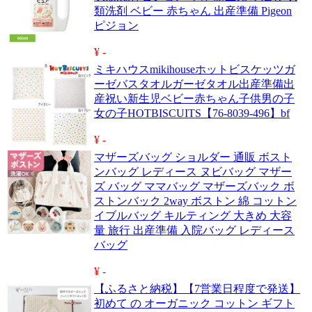
類洗剤 ベビー 赤ちゃん 出産準備 Pigeon
ピジョン
¥ -
ミキハウスmikihouseホットビスケッツガ
ーゼバスタオルガーゼタオル出産準備出
産祝い新生児ベビー赤ちゃん子供男の子
女の子HOTBISCUITS【76-8039-496】bf
¥ -
マザーズバッグ ショルダー 通販 ボスト
ンバッグ レディース ヌビバッグ マザー
ズ バッグ ママバッグ マザーズバック ボ
ストンバック 2way ボストン 綿 コットン
イブルバッグ キルティング 大きめ 大容
量 旅行 出産準備 入院バッグ レディース
バッグ
¥ -
【ふるさと納税】【7営業日程度で発送】
初めて の オーガニック コットン ギフト