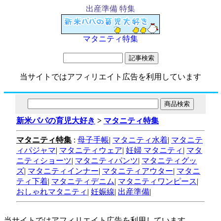
出産準備 特集
マタニティ特集
当サイトではアフィリエイト広告を利用しています
新米パパの育児大好き
>
マタニティ特集
マタニティ特集
:
母子手帳
|
マタニティ水着
|
マタニテ
ィパジャマ
|
マタニティウェア
|
妊婦 マタニティ
|
マタ
ニティショーツ
|
マタニティパンツ
|
マタニティグッ
ズ
|
マタニティインナー
|
マタニティアウター
|
マタニ
ティ下着
|
マタニティデニム
|
マタニティワンピース
|
おしゃれマタニティ
|
妊娠線
|
出産準備
|
当サイトではアフィリエイト広告を利用しています