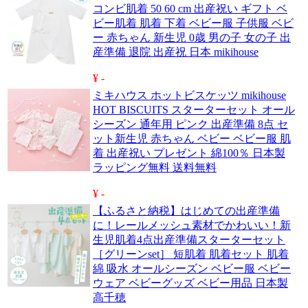
コンビ肌着 50 60 cm 出産祝い ギフト ベ
ビー肌着 肌着 下着 ベビー服 子供服 ベビ
ー 赤ちゃん 新生児 0歳 男の子 女の子 出
産準備 退院 出産祝 日本 mikihouse
¥ -
ミキハウス ホットビスケッツ mikihouse
HOT BISCUITS スターターセット オール
シーズン 通年用 ピンク 出産準備 8点 セ
ット新生児 赤ちゃん ベビー ベビー服 肌
着 出産祝い プレゼント 綿100％ 日本製
ラッピング無料 送料無料
¥ -
【ふるさと納税】はじめての出産準備
に！レールメッシュ素材でかわいい！新
生児肌着4点出産準備スターターセット
［グリーンset］ 短肌着 肌着セット 肌着
綿 吸水 オールシーズン ベビー服 ベビー
ウェア ベビーグッズ ベビー用品 日本製
高千穂