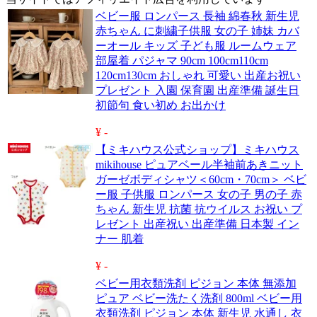
ベビー服 ロンパース 長袖 綿春秋 新生児
赤ちゃん に刺繍子供服 女の子 姉妹 カバ
ーオール キッズ 子ども服 ルームウェア
部屋着 パジャマ 90cm 100cm110cm
120cm130cm おしゃれ 可愛い 出産お祝い
プレゼント 入園 保育園 出産準備 誕生日
初節句 食い初め お出かけ
¥ -
【ミキハウス公式ショップ】ミキハウス
mikihouse ピュアベール半袖前あきニット
ガーゼボディシャツ＜60cm・70cm＞ ベビ
ー服 子供服 ロンパース 女の子 男の子 赤
ちゃん 新生児 抗菌 抗ウイルス お祝い プ
レゼント 出産祝い 出産準備 日本製 イン
ナー 肌着
¥ -
ベビー用衣類洗剤 ピジョン 本体 無添加
ピュア ベビー洗たく洗剤 800ml ベビー用
衣類洗剤 ピジョン 本体 新生児 水通し 衣