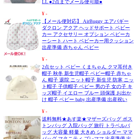
LL ●2点までメール便可能●
¥ -
【メール便対応】 AirBuggy エアバギー
ダクロン アクア ヘッドサポート ベビー
カー アクセサリー オプション ベビーカ
ーシート ハート ベビーカー用クッション
出産準備 赤ちゃん ベビー
¥ -
2点セット ベビー くまちゃん クマ耳付き
帽子 秋冬 新生児帽子 ベビー帽子 赤ちゃ
ん 帽子 退院 ニット帽子 新生児 防寒 ニッ
ト帽子 子供帽子 ベビー 男の子 女の子 キ
ッズ帽子 イエロー ブルー 頭保護 お出か
け 帽子 ベビー baby 出産準備 出産祝い
¥ -
送料無料★あす楽★マザーズバッグ ボス
トンバッグ 入院バッグ 旅行 トラベルバ
ッグ 大容量 軽量 大きめ ショルダー ママ
バッグ マタニティ プレママ 出産準備 出