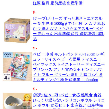
妊娠 臨月 産前産後 出産準備
¥ -
[テープ]メリーズ ずっと肌さらエアスル
ー 新生児用 5000gまで 144枚 [オムツ 紙お
むつ 紙オムツ さらさらエアスルー] ベビ
ー 赤ちゃん 出産準備 産院 退院準備 消耗
品
¥ -
ベビー 冷感 キルトパッド 70×120cm レギ
ュラーサイズ ベビー布団用 ディズニー
ベイマックス トイストーリー ディズニー
プリンセス アナと雪の女王 ピンク ホワ
イト ブルー グリーン 夏用 四隅ゴム付き
キルティング生地 出産準備 un doudou
¥ -
[楽天1位 & 3冠] ベビー食器 離乳食 食器
ひっくり返らない シリコンボウル シリコ
ン ボウル 食器セット 出産祝い 出産準備