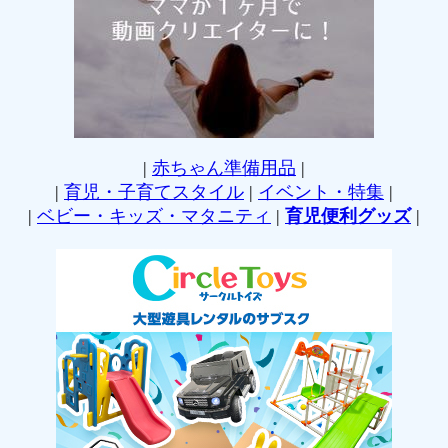
|
赤ちゃん準備用品
|
|
育児・子育てスタイル
|
イベント・特集
|
|
ベビー・キッズ・マタニティ
|
育児便利グッズ
|