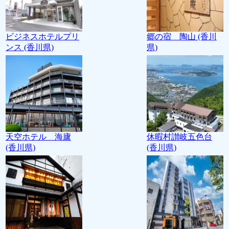
ビジネスホテルプリ
郷の宿 陶山 (香川
ンス (香川県)
県)
天空ホテル 海廬
休暇村讃岐五色台
(香川県)
(香川県)