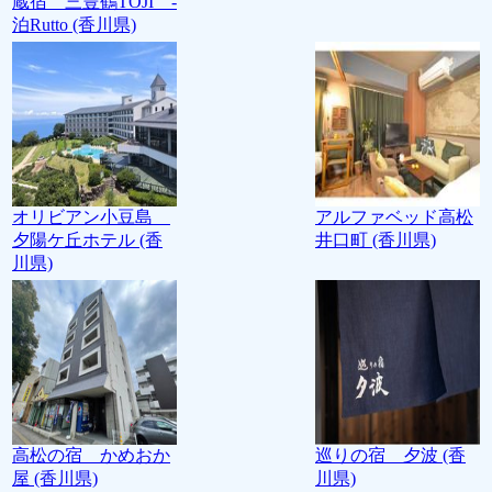
蔵宿 三豊鶴TOJI -
泊Rutto (香川県)
オリビアン小豆島
アルファベッド高松
夕陽ケ丘ホテル (香
井口町 (香川県)
川県)
高松の宿 かめおか
巡りの宿 夕波 (香
屋 (香川県)
川県)