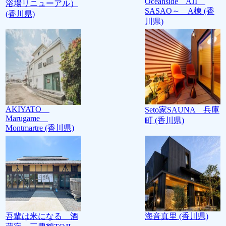
Oceanside AJI
浴場リニューアル）
SASAO～ A棟 (香
(香川県)
川県)
AKIYATO
Seto家SAUNA 兵庫
Marugame
町 (香川県)
Montmartre (香川県)
吾輩は米になる 酒
海音真里 (香川県)