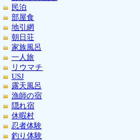
民泊
部屋食
地引網
朝日荘
家族風呂
一人旅
リウマチ
USJ
露天風呂
漁師の宿
隠れ宿
休暇村
忍者体験
釣り体験