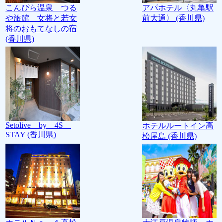
こんぴら温泉 つる
アパホテル〈丸亀駅
や旅館 女将と若女
前大通〉 (香川県)
将のおもてなしの宿
(香川県)
Setolive by 4S
ホテルルートイン高
STAY (香川県)
松屋島 (香川県)