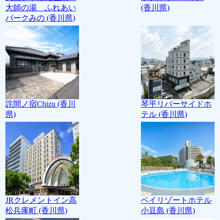
大師の湯 ふれあい
(香川県)
パークみの (香川県)
詫間ノ宿Chizu (香川
琴平リバーサイドホ
県)
テル (香川県)
JRクレメントイン高
ベイリゾートホテル
松兵庫町 (香川県)
小豆島 (香川県)