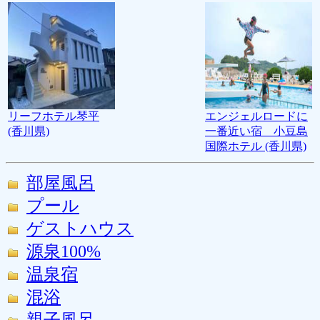
リーフホテル琴平
エンジェルロードに
(香川県)
一番近い宿 小豆島
国際ホテル (香川県)
部屋風呂
プール
ゲストハウス
源泉100%
温泉宿
混浴
親子風呂