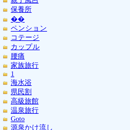
保養所
��
ペンション
コテージ
カップル
腰痛
家族旅行
1
海水浴
県民割
高級旅館
温泉旅行
Goto
源泉かけ流し