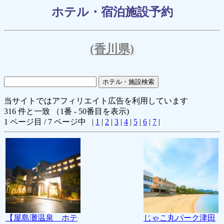
ホテル・宿泊施設予約
(香川県)
当サイトではアフィリエイト広告を利用しています
316 件と一致 （1番 - 50番目を表示)
1 ページ目 / 7 ページ中 |
1
|
2
|
3
|
4
|
5
|
6
|
7
|
【屋島灘温泉 ホテ
じゃこ丸パーク津田