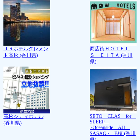
ＪＲホテルクレメン
商店街ＨＯＴＥＬ
ト高松 (香川県)
Ｓ ＥＩＴＡ (香川
県)
SETO CLAS for
高松シティホテル
SLEEP
(香川県)
~Oceanside AJI
SASAO~ B棟 (香川
県)