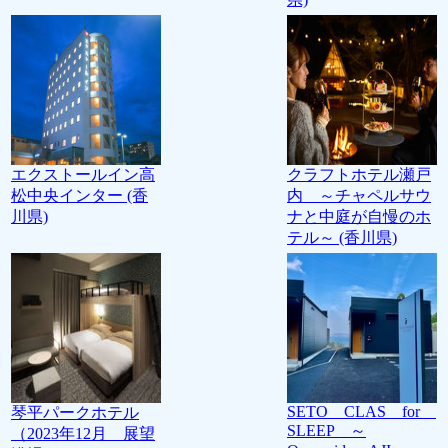
エクストールイン高
クラフトホテル瀬戸
松中央インター (香
内 ～チャペルサウ
川県)
ナと中庭が自慢のホ
テル～ (香川県)
SETO CLAS for
琴平パークホテル
SLEEP ～
（2023年12月 展望