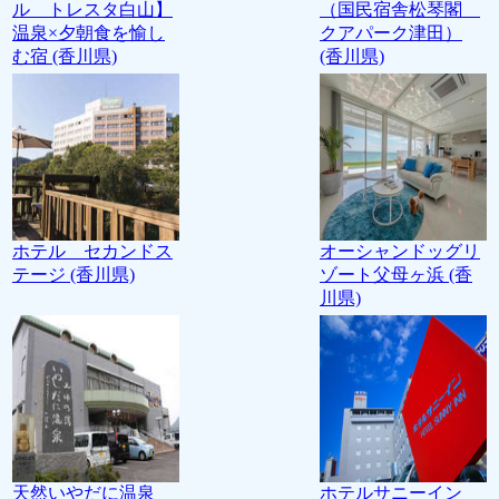
ル トレスタ白山】
（国民宿舎松琴閣
温泉×夕朝食を愉し
クアパーク津田）
む宿 (香川県)
(香川県)
ホテル セカンドス
オーシャンドッグリ
テージ (香川県)
ゾート父母ヶ浜 (香
川県)
天然いやだに温泉
ホテルサニーイン