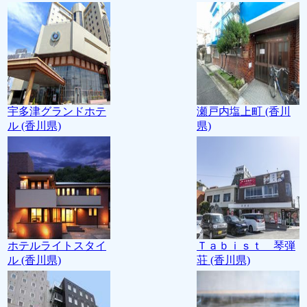
宇多津グランドホテ
瀬戸内塩上町 (香川
ル (香川県)
県)
ホテルライトスタイ
Ｔａｂｉｓｔ 琴弾
ル (香川県)
荘 (香川県)