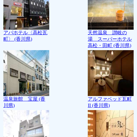
アパホテル〈高松瓦
天然温泉 讃岐の
町〉 (香川県)
湯 スーパーホテル
高松・田町 (香川県)
温泉旅館 宝屋 (香
アルファベッド瓦町
川県)
II (香川県)