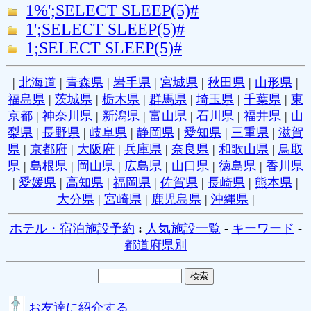
1%';SELECT SLEEP(5)#
1';SELECT SLEEP(5)#
1;SELECT SLEEP(5)#
|
北海道
|
青森県
|
岩手県
|
宮城県
|
秋田県
|
山形県
|
福島県
|
茨城県
|
栃木県
|
群馬県
|
埼玉県
|
千葉県
|
東
京都
|
神奈川県
|
新潟県
|
富山県
|
石川県
|
福井県
|
山
梨県
|
長野県
|
岐阜県
|
静岡県
|
愛知県
|
三重県
|
滋賀
県
|
京都府
|
大阪府
|
兵庫県
|
奈良県
|
和歌山県
|
鳥取
県
|
島根県
|
岡山県
|
広島県
|
山口県
|
徳島県
|
香川県
|
愛媛県
|
高知県
|
福岡県
|
佐賀県
|
長崎県
|
熊本県
|
大分県
|
宮崎県
|
鹿児島県
|
沖縄県
|
ホテル・宿泊施設予約
:
人気施設一覧
-
キーワード
-
都道府県別
お友達に紹介する