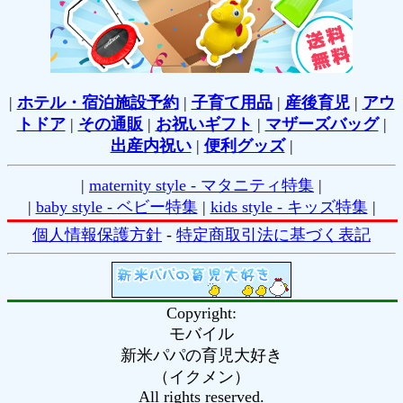
|
ホテル・宿泊施設予約
|
子育て用品
|
産後育児
|
アウ
トドア
|
その通販
|
お祝いギフト
|
マザーズバッグ
|
出産内祝い
|
便利グッズ
|
|
maternity style - マタニティ特集
|
|
baby style - ベビー特集
|
kids style - キッズ特集
|
個人情報保護方針
-
特定商取引法に基づく表記
Copyright:
モバイル
新米パパの育児大好き
（
イクメン
）
All rights reserved.