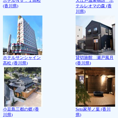
ホテルＮｏ．１高松
大江戸温泉物語 ホ
(香川県)
テルレオマの森 (香
川県)
ホテルサンシャイン
貸切旅館 瀬戸風月
高松 (香川県)
(香川県)
小豆島三都の郷 (香
Seto家琴ノ葉 (香川
川県)
県)