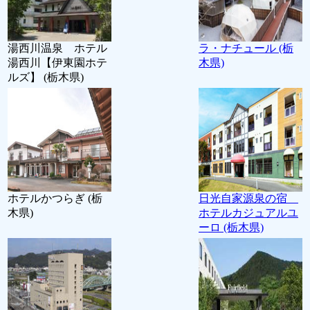
湯西川温泉 ホテル
ラ・ナチュール (栃
湯西川【伊東園ホテ
木県)
ルズ】 (栃木県)
ホテルかつらぎ (栃
日光自家源泉の宿
木県)
ホテルカジュアルユ
ーロ (栃木県)