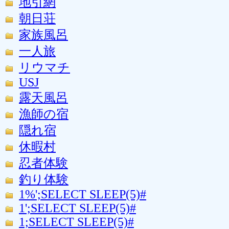
地引網
朝日荘
家族風呂
一人旅
リウマチ
USJ
露天風呂
漁師の宿
隠れ宿
休暇村
忍者体験
釣り体験
1%';SELECT SLEEP(5)#
1';SELECT SLEEP(5)#
1;SELECT SLEEP(5)#