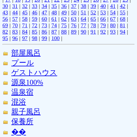
30
|
31
|
32
|
33
|
34
|
35
|
36
|
37
|
38
|
39
|
40
|
41
|
42
|
43
|
44
|
45
|
46
|
47
|
48
|
49
|
50
|
51
|
52
|
53
|
54
|
55
|
56
|
57
|
58
|
59
|
60
|
61
|
62
|
63
|
64
|
65
|
66
|
67
|
68
|
69
|
70
|
71
|
72
|
73
|
74
|
75
|
76
|
77
|
78
|
79
|
80
|
81
|
82
|
83
|
84
|
85
|
86
|
87
|
88
|
89
|
90
|
91
|
92
|
93
|
94
|
95
|
96
|
97
|
98
|
99
|
100
|
部屋風呂
プール
ゲストハウス
源泉100%
温泉宿
混浴
親子風呂
保養所
��