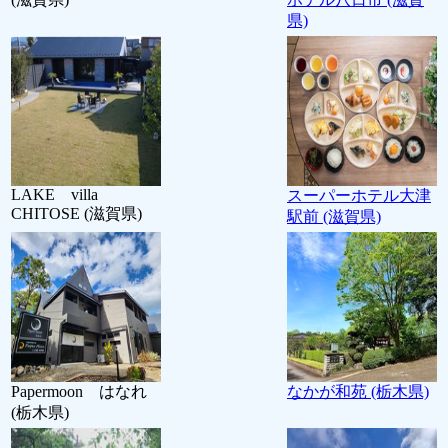
県)
LAKE villa
スーパーホテル大津
CHITOSE (滋賀県)
駅前 (滋賀県)
Papermoon はなれ
なかが和苑 (栃木県)
(栃木県)