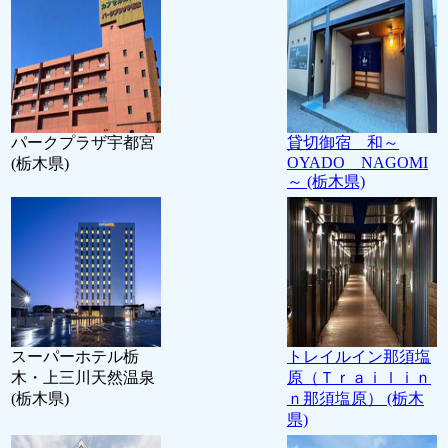
パークプラザ宇都宮
貸切御宿 和～
OYADO NAGOMI
(栃木県)
～ (栃木県)
スーパーホテル栃
トレイルイン那須塩
木・上三川天然温泉
原（Ｔｒａｉｌｉｎ
(栃木県)
ｎ那須塩原） (栃木
県)