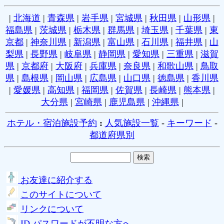
|
北海道
|
青森県
|
岩手県
|
宮城県
|
秋田県
|
山形県
|
福島県
|
茨城県
|
栃木県
|
群馬県
|
埼玉県
|
千葉県
|
東
京都
|
神奈川県
|
新潟県
|
富山県
|
石川県
|
福井県
|
山
梨県
|
長野県
|
岐阜県
|
静岡県
|
愛知県
|
三重県
|
滋賀
県
|
京都府
|
大阪府
|
兵庫県
|
奈良県
|
和歌山県
|
鳥取
県
|
島根県
|
岡山県
|
広島県
|
山口県
|
徳島県
|
香川県
|
愛媛県
|
高知県
|
福岡県
|
佐賀県
|
長崎県
|
熊本県
|
大分県
|
宮崎県
|
鹿児島県
|
沖縄県
|
ホテル・宿泊施設予約
:
人気施設一覧
-
キーワード
-
都道府県別
お友達に紹介する
このサイトについて
リンクについて
ID,パスワードが不明な方へ