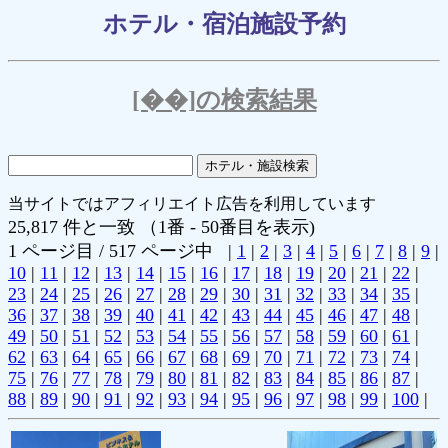
ホテル・宿泊施設予約
[��]の検索結果
当サイトではアフィリエイト広告を利用しています
25,817 件と一致 （1番 - 50番目を表示)
1 ページ目 / 517 ページ中 |
1
|
2
|
3
|
4
|
5
|
6
|
7
|
8
|
9
|
10
|
11
|
12
|
13
|
14
|
15
|
16
|
17
|
18
|
19
|
20
|
21
|
22
|
23
|
24
|
25
|
26
|
27
|
28
|
29
|
30
|
31
|
32
|
33
|
34
|
35
|
36
|
37
|
38
|
39
|
40
|
41
|
42
|
43
|
44
|
45
|
46
|
47
|
48
|
49
|
50
|
51
|
52
|
53
|
54
|
55
|
56
|
57
|
58
|
59
|
60
|
61
|
62
|
63
|
64
|
65
|
66
|
67
|
68
|
69
|
70
|
71
|
72
|
73
|
74
|
75
|
76
|
77
|
78
|
79
|
80
|
81
|
82
|
83
|
84
|
85
|
86
|
87
|
88
|
89
|
90
|
91
|
92
|
93
|
94
|
95
|
96
|
97
|
98
|
99
|
100
|