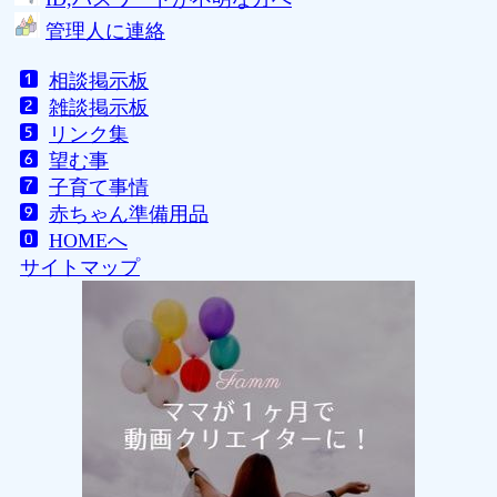
管理人に連絡
相談掲示板
雑談掲示板
リンク集
望む事
子育て事情
赤ちゃん準備用品
HOMEへ
サイトマップ