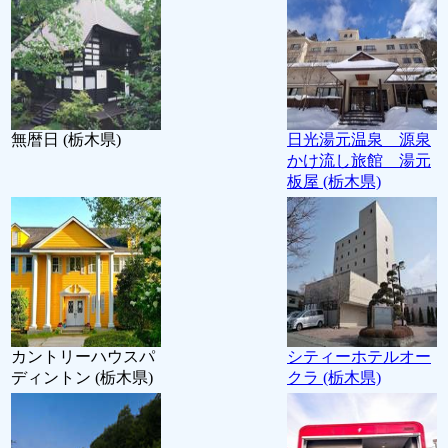
無暦日 (栃木県)
日光湯元温泉 源泉
かけ流し旅館 湯元
板屋 (栃木県)
カントリーハウスパ
シティーホテルオー
ディントン (栃木県)
クラ (栃木県)