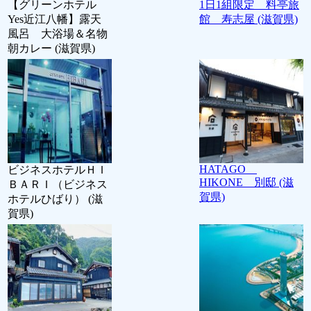
【グリーンホテル
1日1組限定 料亭旅
Yes近江八幡】露天
館 寿志屋 (滋賀県)
風呂 大浴場＆名物
朝カレー (滋賀県)
HATAGO
ビジネスホテルＨＩ
HIKONE 別邸 (滋
ＢＡＲＩ（ビジネス
賀県)
ホテルひばり） (滋
賀県)