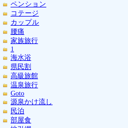
ペンション
コテージ
カップル
腰痛
家族旅行
1
海水浴
県民割
高級旅館
温泉旅行
Goto
源泉かけ流し
民泊
部屋食