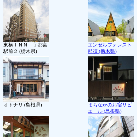
東横ＩＮＮ 宇都宮
エンゼルフォレスト
駅前２ (栃木県)
那須 (栃木県)
オトナリ (島根県)
まちなかのお宿リビ
エール (島根県)