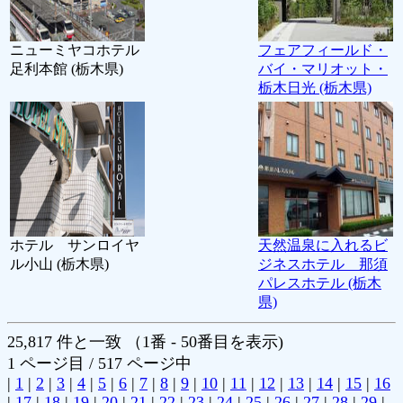
ニューミヤコホテル
フェアフィールド・
足利本館 (栃木県)
バイ・マリオット・
栃木日光 (栃木県)
ホテル サンロイヤ
天然温泉に入れるビ
ル小山 (栃木県)
ジネスホテル 那須
パレスホテル (栃木
県)
25,817 件と一致 （1番 - 50番目を表示)
1 ページ目 / 517 ページ中
|
1
|
2
|
3
|
4
|
5
|
6
|
7
|
8
|
9
|
10
|
11
|
12
|
13
|
14
|
15
|
16
|
17
|
18
|
19
|
20
|
21
|
22
|
23
|
24
|
25
|
26
|
27
|
28
|
29
|