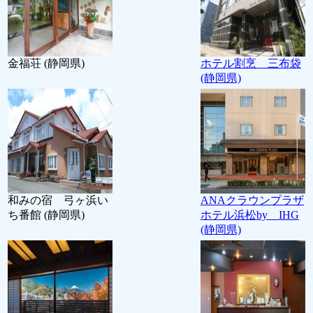
金福荘 (静岡県)
ホテル割烹 三布袋
(静岡県)
和みの宿 弓ヶ浜い
ANAクラウンプラザ
ち番館 (静岡県)
ホテル浜松by IHG
(静岡県)