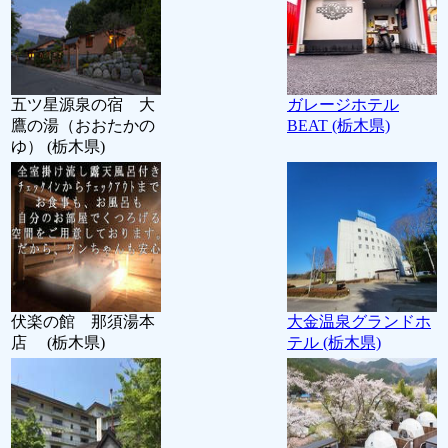
五ツ星源泉の宿 大
ガレージホテル
鷹の湯（おおたかの
BEAT (栃木県)
ゆ） (栃木県)
伏楽の館 那須湯本
大金温泉グランドホ
店 (栃木県)
テル (栃木県)