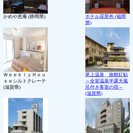
かめや恵庵 (静岡県)
ホテル花景色 (福岡
県)
ＷｅｅｋｌｙＨｏｕ
尾上温泉 旅館紅鮎
ｓｅシルトクレーテ
～全室温泉半露天風
(滋賀県)
呂付き客室の宿～
(滋賀県)