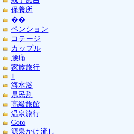
保養所
��
ペンション
コテージ
カップル
腰痛
家族旅行
1
海水浴
県民割
高級旅館
温泉旅行
Goto
源泉かけ流し