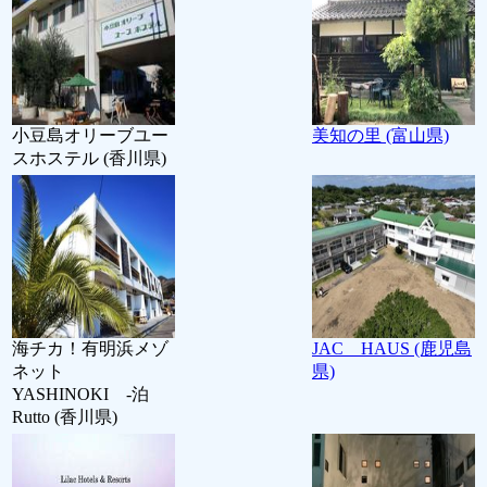
小豆島オリーブユー
美知の里 (富山県)
スホステル (香川県)
海チカ！有明浜メゾ
JAC HAUS (鹿児島
ネット
県)
YASHINOKI -泊
Rutto (香川県)