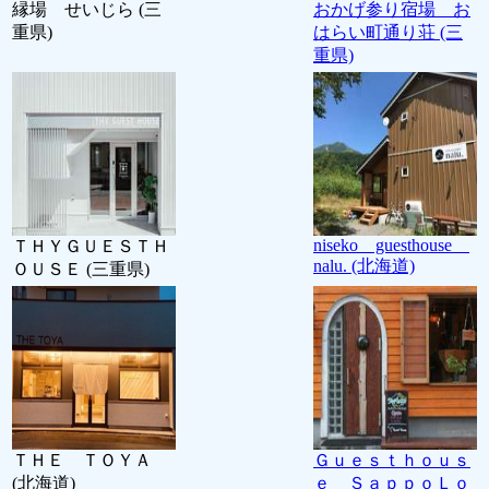
縁場 せいじら (三
おかげ参り宿場 お
重県)
はらい町通り荘 (三
重県)
niseko guesthouse
ＴＨＹＧＵＥＳＴＨ
nalu. (北海道)
ＯＵＳＥ (三重県)
ＴＨＥ ＴＯＹＡ
Ｇｕｅｓｔｈｏｕｓ
(北海道)
ｅ ＳａｐｐｏＬｏ