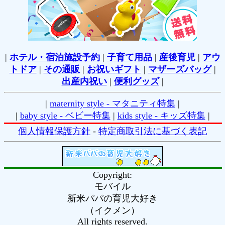
|
ホテル・宿泊施設予約
|
子育て用品
|
産後育児
|
アウ
トドア
|
その通販
|
お祝いギフト
|
マザーズバッグ
|
出産内祝い
|
便利グッズ
|
|
maternity style - マタニティ特集
|
|
baby style - ベビー特集
|
kids style - キッズ特集
|
個人情報保護方針
-
特定商取引法に基づく表記
Copyright:
モバイル
新米パパの育児大好き
（
イクメン
）
All rights reserved.