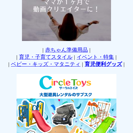
|
赤ちゃん準備用品
|
|
育児・子育てスタイル
|
イベント・特集
|
|
ベビー・キッズ・マタニティ
|
育児便利グッズ
|