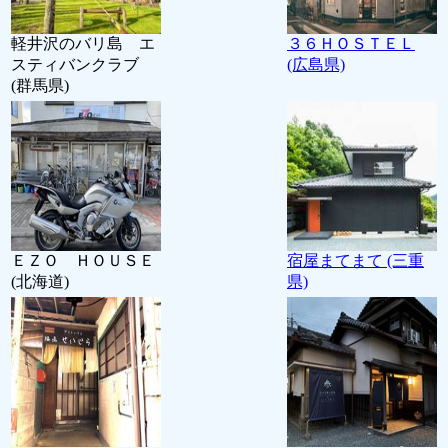
軽井沢のバリ島 エ
３６ＨＯＳＴＥＬ
スティバンクラブ
(広島県)
(群馬県)
ＥＺＯ ＨＯＵＳＥ
宿屋まてまて (三重
(北海道)
県)