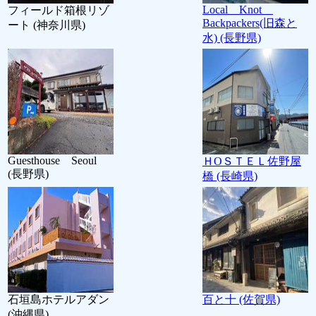
Local Knot
フィールド箱根リゾ
Backpackers(旧森と
ート (神奈川県)
水) (長野県)
Guesthouse Seoul
ＨОＳＴＥＬ佐野屋
(長野県)
橋 (長崎県)
石垣島ホテルアダン
百と十 (佐賀県)
(沖縄県)