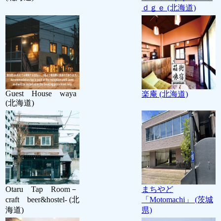
ｄｇｅ (北海道)
Guest House waya
楽庵 (北海道)
(北海道)
Otaru Tap Room－
まちやど
craft beer&hostel- (北
「Motomachi」 (茨城
海道)
県)