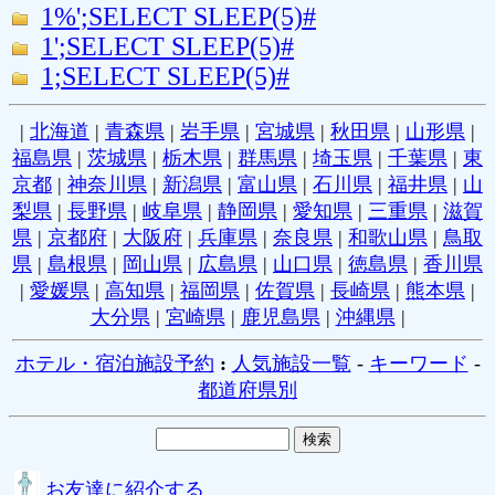
1%';SELECT SLEEP(5)#
1';SELECT SLEEP(5)#
1;SELECT SLEEP(5)#
|
北海道
|
青森県
|
岩手県
|
宮城県
|
秋田県
|
山形県
|
福島県
|
茨城県
|
栃木県
|
群馬県
|
埼玉県
|
千葉県
|
東
京都
|
神奈川県
|
新潟県
|
富山県
|
石川県
|
福井県
|
山
梨県
|
長野県
|
岐阜県
|
静岡県
|
愛知県
|
三重県
|
滋賀
県
|
京都府
|
大阪府
|
兵庫県
|
奈良県
|
和歌山県
|
鳥取
県
|
島根県
|
岡山県
|
広島県
|
山口県
|
徳島県
|
香川県
|
愛媛県
|
高知県
|
福岡県
|
佐賀県
|
長崎県
|
熊本県
|
大分県
|
宮崎県
|
鹿児島県
|
沖縄県
|
ホテル・宿泊施設予約
:
人気施設一覧
-
キーワード
-
都道府県別
お友達に紹介する