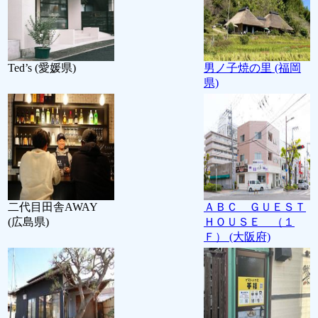
Ted’s (愛媛県)
男ノ子焼の里 (福岡
県)
二代目田舎AWAY
ＡＢＣ ＧＵＥＳＴ
(広島県)
ＨＯＵＳＥ （１
Ｆ） (大阪府)