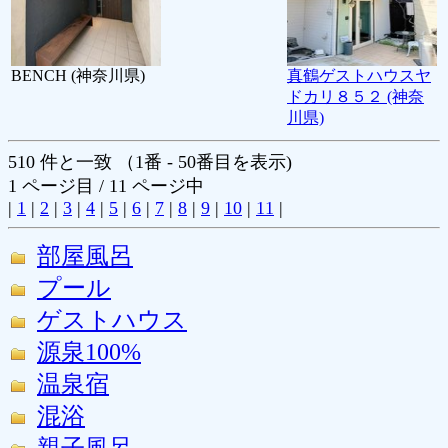
BENCH (神奈川県)
真鶴ゲストハウスヤ
ドカリ８５２ (神奈
川県)
510 件と一致 （1番 - 50番目を表示)
1 ページ目 / 11 ページ中
|
1
|
2
|
3
|
4
|
5
|
6
|
7
|
8
|
9
|
10
|
11
|
部屋風呂
プール
ゲストハウス
源泉100%
温泉宿
混浴
親子風呂