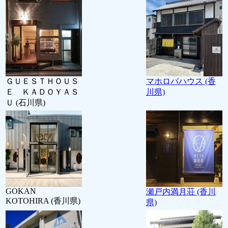
ＧＵＥＳＴＨＯＵＳ
マホロバハウス (香
Ｅ ＫＡＤＯＹＡＳ
川県)
Ｕ (石川県)
GOKAN
瀬戸内満月荘 (香川
KOTOHIRA (香川県)
県)