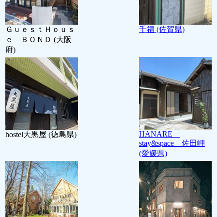
ＧｕｅｓｔＨｏｕｓ
千福 (佐賀県)
ｅ ＢＯＮＤ (大阪
府)
HANARE
hostel大黒屋 (徳島県)
stay&space 佐田岬
(愛媛県)