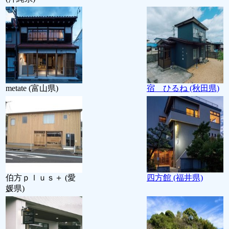
metate (富山県)
宿 ひるね (秋田県)
伯方ｐｌｕｓ＋ (愛
四方館 (福井県)
媛県)