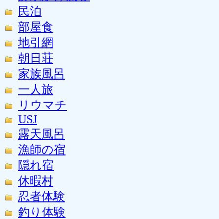
民泊
部屋食
地引網
朝日荘
家族風呂
一人旅
リウマチ
USJ
露天風呂
漁師の宿
隠れ宿
休暇村
忍者体験
釣り体験