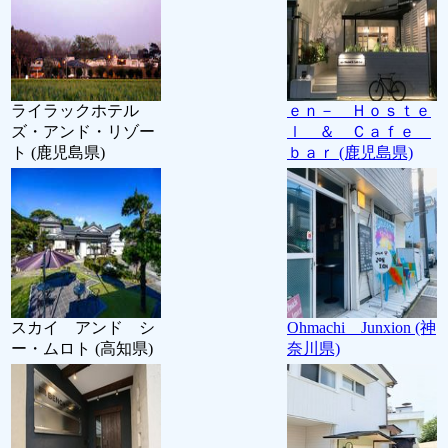
ライラックホテル
ｅｎ－ Ｈｏｓｔｅ
ズ・アンド・リゾー
ｌ ＆ Ｃａｆｅ
ト (鹿児島県)
ｂａｒ (鹿児島県)
スカイ アンド シ
Ohmachi Junxion (神
ー・ムロト (高知県)
奈川県)