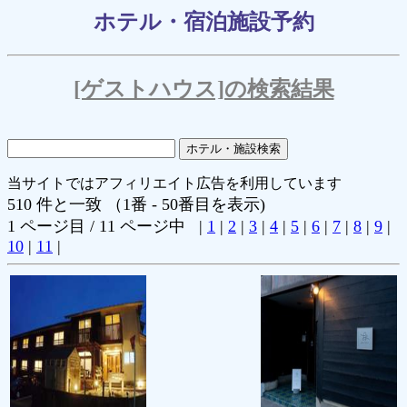
ホテル・宿泊施設予約
[ゲストハウス]の検索結果
当サイトではアフィリエイト広告を利用しています
510 件と一致 （1番 - 50番目を表示)
1 ページ目 / 11 ページ中 |
1
|
2
|
3
|
4
|
5
|
6
|
7
|
8
|
9
|
10
|
11
|