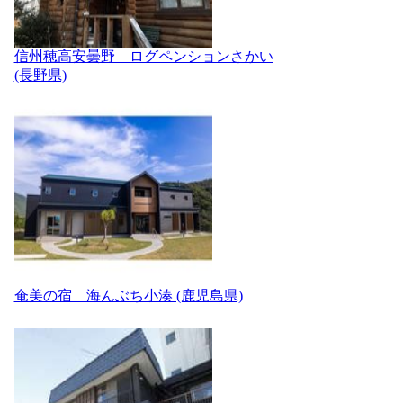
信州穂高安曇野 ログペンションさかい
(長野県)
奄美の宿 海んぶち小湊 (鹿児島県)