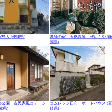
島人 (沖縄県)
漁師の宿 天然温泉 ぜいもや (静
岡県)
ゆ公園 古民家風コテージ
コムレッジ日向 ポートハウス (宮
庫県)
崎県)