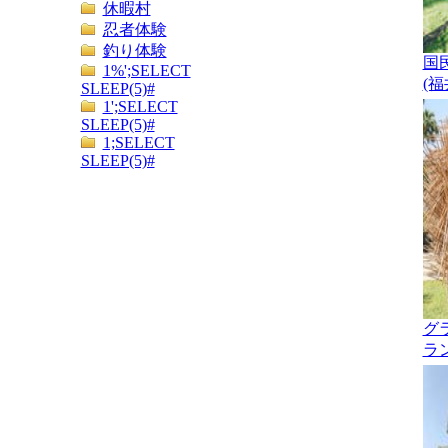
休暇村
忍者体験
釣り体験
国
1%';SELECT
(福
SLEEP(5)#
1';SELECT
SLEEP(5)#
1;SELECT
SLEEP(5)#
グ
ラン