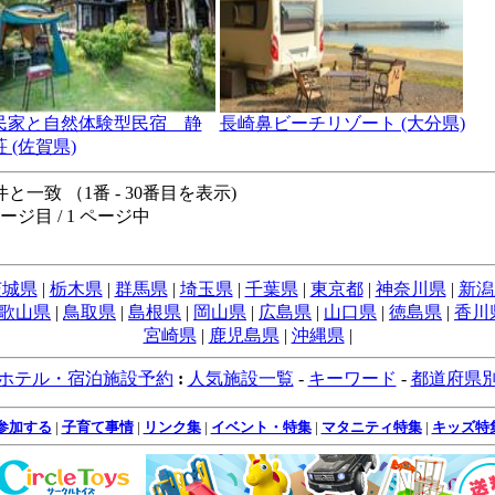
民家と自然体験型民宿 静
長崎鼻ビーチリゾート (大分県)
 (佐賀県)
 件と一致 （1番 - 30番目を表示)
ページ目 / 1 ページ中
茨城県
|
栃木県
|
群馬県
|
埼玉県
|
千葉県
|
東京都
|
神奈川県
|
新潟
歌山県
|
鳥取県
|
島根県
|
岡山県
|
広島県
|
山口県
|
徳島県
|
香川
宮崎県
|
鹿児島県
|
沖縄県
|
ホテル・宿泊施設予約
:
人気施設一覧
-
キーワード
-
都道府県
参加する
|
子育て事情
|
リンク集
|
イベント・特集
|
マタニティ特集
|
キッズ特