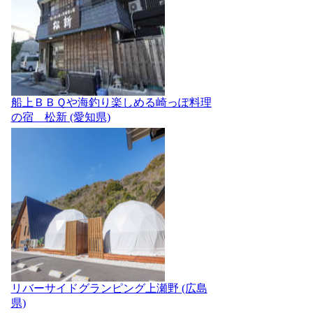
船上ＢＢＱや海釣り楽しめる崎っぽ料理
の宿 松新 (愛知県)
リバーサイドグランピング上瀬野 (広島
県)