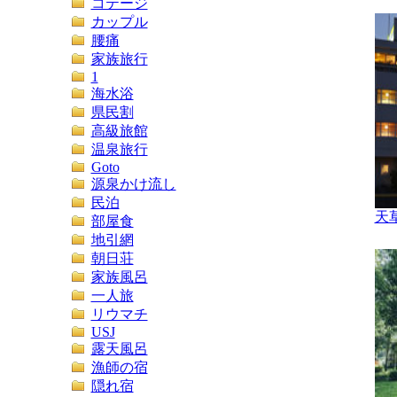
コテージ
カップル
腰痛
家族旅行
1
海水浴
県民割
高級旅館
温泉旅行
Goto
源泉かけ流し
民泊
天
部屋食
地引網
朝日荘
家族風呂
一人旅
リウマチ
USJ
露天風呂
漁師の宿
隠れ宿