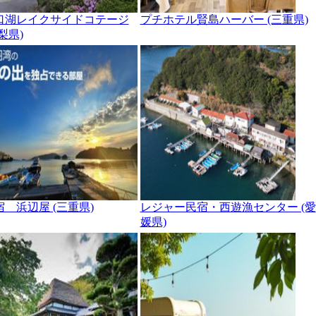
口湖レイクサイドコテージ
プチホテル賢島ハーバー (三重県)
梨県)
宿 浜辺屋 (三重県)
レジャー民宿・西遊漁センター (愛
媛県)