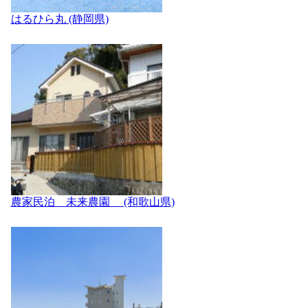
はるひら丸 (静岡県)
農家民泊 未来農園 (和歌山県)