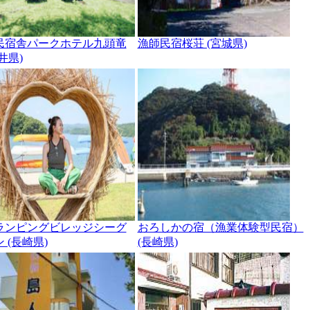
民宿舎パークホテル九頭竜
漁師民宿桜荘 (宮城県)
井県)
ランピングビレッジシーグ
おろしかの宿（漁業体験型民宿）
 (長崎県)
(長崎県)