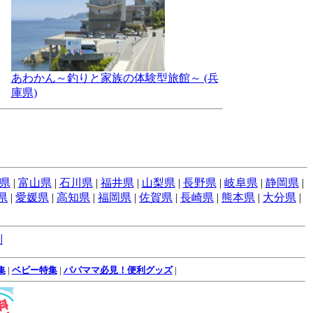
あわかん～釣りと家族の体験型旅館～ (兵
庫県)
県
|
富山県
|
石川県
|
福井県
|
山梨県
|
長野県
|
岐阜県
|
静岡県
|
県
|
愛媛県
|
高知県
|
福岡県
|
佐賀県
|
長崎県
|
熊本県
|
大分県
|
別
集
|
ベビー特集
|
パパママ必見！便利グッズ
|