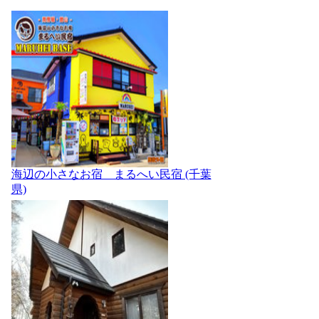
海辺の小さなお宿 まるへい民宿 (千葉
県)