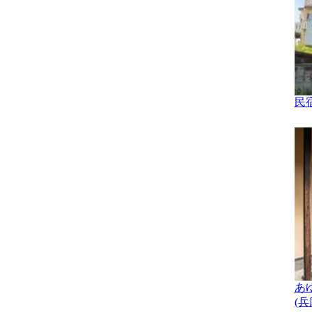
民宿
あ
(兵