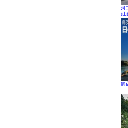
河
(山
御