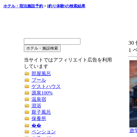
ホテル・宿泊施設予約
>
[釣り体験]の検索結果
30
1 
当サイトではアフィリエイト広告を利用
しています
部屋風呂
プール
ゲストハウス
源泉100%
温泉宿
混浴
親子風呂
保養所
��
遊
ペンション