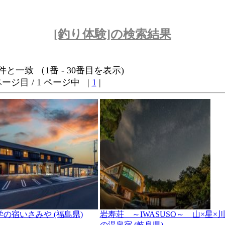
[釣り体験]の検索結果
 件と一致 （1番 - 30番目を表示)
ページ目 / 1 ページ中 |
1
|
学の宿いさみや (福島県)
岩寿荘 ～IWASUSO～ 山×星×
の温泉宿 (岐阜県)