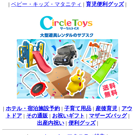
|
ベビー・キッズ・マタニティ
|
育児便利グッズ
|
|
ホテル・宿泊施設予約
|
子育て用品
|
産後育児
|
アウ
トドア
|
その通販
|
お祝いギフト
|
マザーズバッグ
|
出産内祝い
|
便利グッズ
|