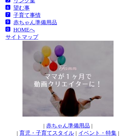
リンク集
望む事
子育て事情
赤ちゃん準備用品
HOMEへ
サイトマップ
|
赤ちゃん準備用品
|
|
育児・子育てスタイル
|
イベント・特集
|