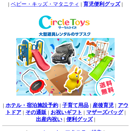
|
ベビー・キッズ・マタニティ
|
育児便利グッズ
|
|
ホテル・宿泊施設予約
|
子育て用品
|
産後育児
|
アウ
トドア
|
その通販
|
お祝いギフト
|
マザーズバッグ
|
出産内祝い
|
便利グッズ
|