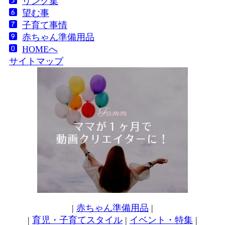
リンク集
望む事
子育て事情
赤ちゃん準備用品
HOMEへ
サイトマップ
|
赤ちゃん準備用品
|
|
育児・子育てスタイル
|
イベント・特集
|