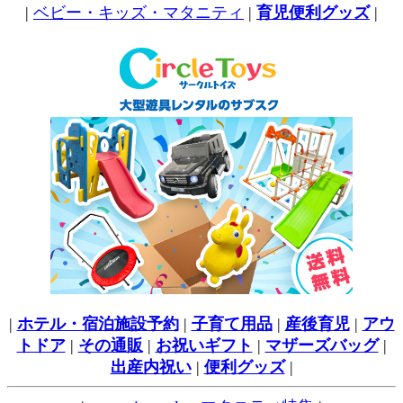
|
ベビー・キッズ・マタニティ
|
育児便利グッズ
|
|
ホテル・宿泊施設予約
|
子育て用品
|
産後育児
|
アウ
トドア
|
その通販
|
お祝いギフト
|
マザーズバッグ
|
出産内祝い
|
便利グッズ
|