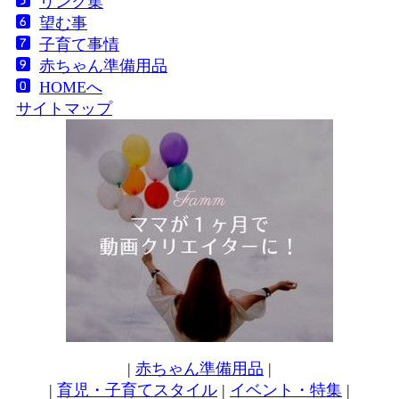
リンク集
望む事
子育て事情
赤ちゃん準備用品
HOMEへ
サイトマップ
|
赤ちゃん準備用品
|
|
育児・子育てスタイル
|
イベント・特集
|