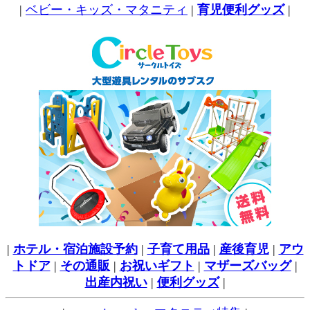
|
ベビー・キッズ・マタニティ
|
育児便利グッズ
|
|
ホテル・宿泊施設予約
|
子育て用品
|
産後育児
|
アウ
トドア
|
その通販
|
お祝いギフト
|
マザーズバッグ
|
出産内祝い
|
便利グッズ
|