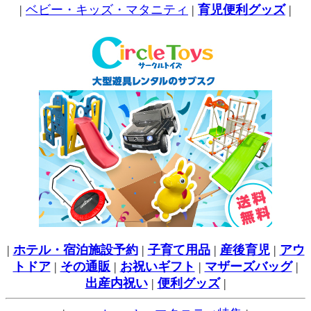
|
ベビー・キッズ・マタニティ
|
育児便利グッズ
|
|
ホテル・宿泊施設予約
|
子育て用品
|
産後育児
|
アウ
トドア
|
その通販
|
お祝いギフト
|
マザーズバッグ
|
出産内祝い
|
便利グッズ
|