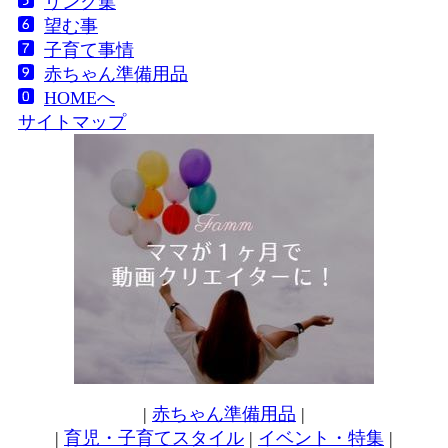
リンク集
望む事
子育て事情
赤ちゃん準備用品
HOMEへ
サイトマップ
|
赤ちゃん準備用品
|
|
育児・子育てスタイル
|
イベント・特集
|