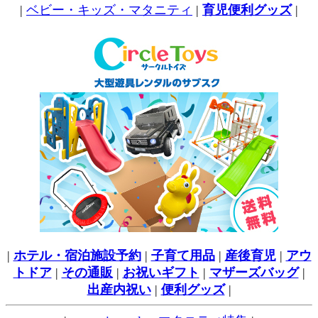
|
ベビー・キッズ・マタニティ
|
育児便利グッズ
|
|
ホテル・宿泊施設予約
|
子育て用品
|
産後育児
|
アウ
トドア
|
その通販
|
お祝いギフト
|
マザーズバッグ
|
出産内祝い
|
便利グッズ
|