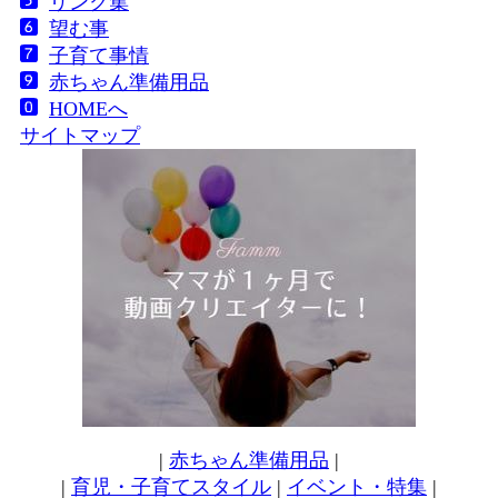
リンク集
望む事
子育て事情
赤ちゃん準備用品
HOMEへ
サイトマップ
|
赤ちゃん準備用品
|
|
育児・子育てスタイル
|
イベント・特集
|