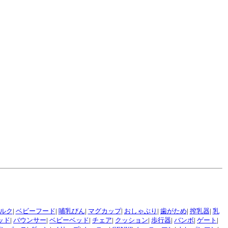
ルク
|
ベビーフード
|
哺乳びん
|
マグカップ
|
おしゃぶり
|
歯がため
|
搾乳器
|
乳
ッド
|
バウンサー
|
ベビーベッド
|
チェア
|
クッション
|
歩行器
|
バンボ
|
ゲート
|