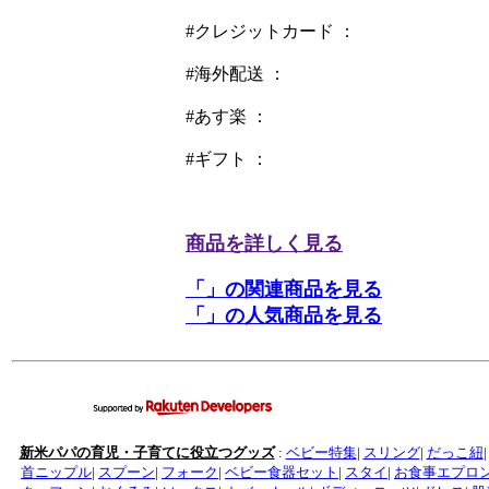
#クレジットカード ：
#海外配送 ：
#あす楽 ：
#ギフト ：
商品を詳しく見る
「」の関連商品を見る
「」の人気商品を見る
新米パパの育児・子育てに役立つグッズ
:
ベビー特集
|
スリング
|
だっこ紐
首ニップル
|
スプーン
|
フォーク
|
ベビー食器セット
|
スタイ
|
お食事エプロ