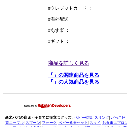
#クレジットカード ：
#海外配送 ：
#あす楽 ：
#ギフト ：
商品を詳しく見る
「」の関連商品を見る
「」の人気商品を見る
新米パパの育児・子育てに役立つグッズ
:
ベビー特集
|
スリング
|
だっこ紐
首ニップル
|
スプーン
|
フォーク
|
ベビー食器セット
|
スタイ
|
お食事エプロ