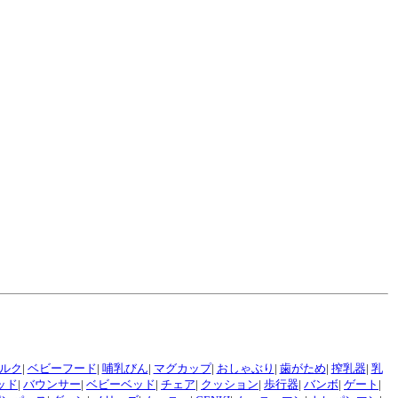
ルク
|
ベビーフード
|
哺乳びん
|
マグカップ
|
おしゃぶり
|
歯がため
|
搾乳器
|
乳
ッド
|
バウンサー
|
ベビーベッド
|
チェア
|
クッション
|
歩行器
|
バンボ
|
ゲート
|