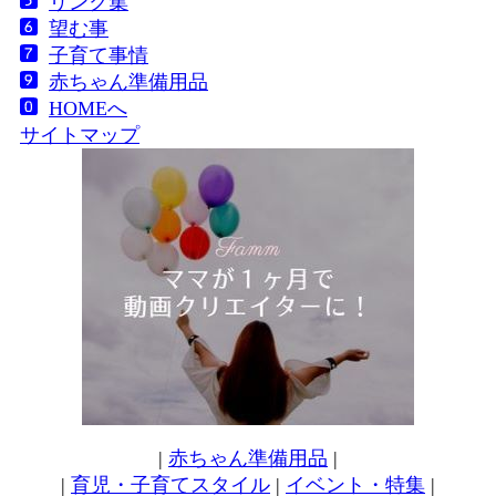
リンク集
望む事
子育て事情
赤ちゃん準備用品
HOMEへ
サイトマップ
|
赤ちゃん準備用品
|
|
育児・子育てスタイル
|
イベント・特集
|