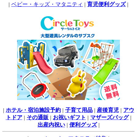
|
ベビー・キッズ・マタニティ
|
育児便利グッズ
|
|
ホテル・宿泊施設予約
|
子育て用品
|
産後育児
|
アウ
トドア
|
その通販
|
お祝いギフト
|
マザーズバッグ
|
出産内祝い
|
便利グッズ
|