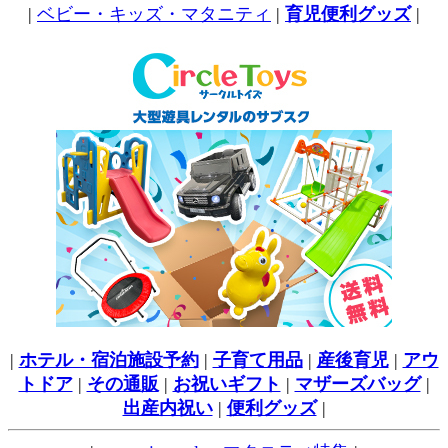
|
ベビー・キッズ・マタニティ
|
育児便利グッズ
|
|
ホテル・宿泊施設予約
|
子育て用品
|
産後育児
|
アウ
トドア
|
その通販
|
お祝いギフト
|
マザーズバッグ
|
出産内祝い
|
便利グッズ
|