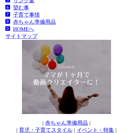
リンク集
望む事
子育て事情
赤ちゃん準備用品
HOMEへ
サイトマップ
|
赤ちゃん準備用品
|
|
育児・子育てスタイル
|
イベント・特集
|