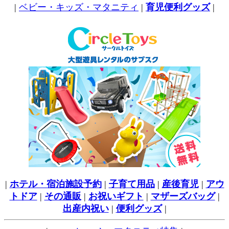
|
ベビー・キッズ・マタニティ
|
育児便利グッズ
|
|
ホテル・宿泊施設予約
|
子育て用品
|
産後育児
|
アウ
トドア
|
その通販
|
お祝いギフト
|
マザーズバッグ
|
出産内祝い
|
便利グッズ
|