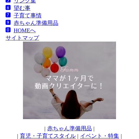
リンク集
望む事
子育て事情
赤ちゃん準備用品
HOMEへ
サイトマップ
|
赤ちゃん準備用品
|
|
育児・子育てスタイル
|
イベント・特集
|