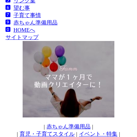
リンク集
望む事
子育て事情
赤ちゃん準備用品
HOMEへ
サイトマップ
|
赤ちゃん準備用品
|
|
育児・子育てスタイル
|
イベント・特集
|