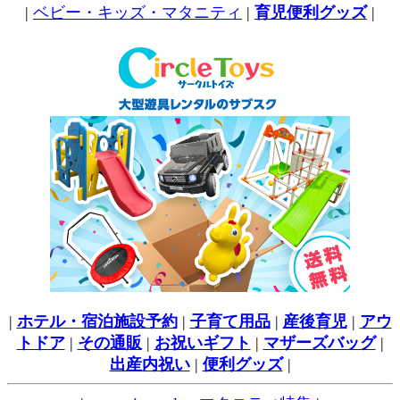
|
ベビー・キッズ・マタニティ
|
育児便利グッズ
|
|
ホテル・宿泊施設予約
|
子育て用品
|
産後育児
|
アウ
トドア
|
その通販
|
お祝いギフト
|
マザーズバッグ
|
出産内祝い
|
便利グッズ
|