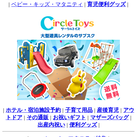
|
ベビー・キッズ・マタニティ
|
育児便利グッズ
|
|
ホテル・宿泊施設予約
|
子育て用品
|
産後育児
|
アウ
トドア
|
その通販
|
お祝いギフト
|
マザーズバッグ
|
出産内祝い
|
便利グッズ
|