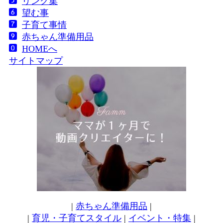
リンク集
望む事
子育て事情
赤ちゃん準備用品
HOMEへ
サイトマップ
|
赤ちゃん準備用品
|
|
育児・子育てスタイル
|
イベント・特集
|