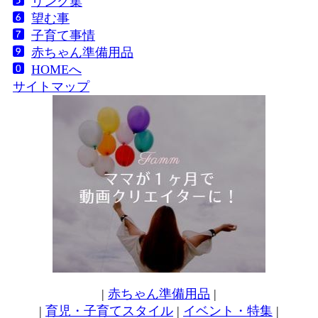
リンク集
望む事
子育て事情
赤ちゃん準備用品
HOMEへ
サイトマップ
|
赤ちゃん準備用品
|
|
育児・子育てスタイル
|
イベント・特集
|