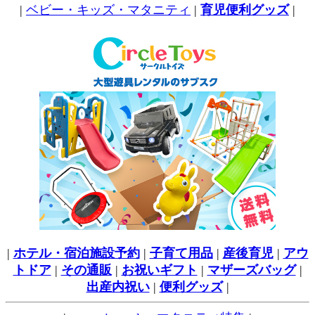
|
ベビー・キッズ・マタニティ
|
育児便利グッズ
|
|
ホテル・宿泊施設予約
|
子育て用品
|
産後育児
|
アウ
トドア
|
その通販
|
お祝いギフト
|
マザーズバッグ
|
出産内祝い
|
便利グッズ
|