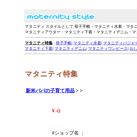
マタニティ スタイルとして 母子手帳・マタニティ水着・マ
マタニティアウター・マタニティ下着・マタニティデニム・マ
マタニティ特集
:
母子手帳
|
マタニティ水着
|
マタニティパジャ
マタニティ下着
|
マタニティデニム
|
マタニティワンピース
|
お
マタニティ特集
新米パパの子育て用品
>
>
¥ -()
#ショップ名 ：