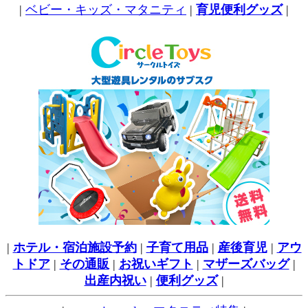
|
ベビー・キッズ・マタニティ
|
育児便利グッズ
|
|
ホテル・宿泊施設予約
|
子育て用品
|
産後育児
|
アウ
トドア
|
その通販
|
お祝いギフト
|
マザーズバッグ
|
出産内祝い
|
便利グッズ
|