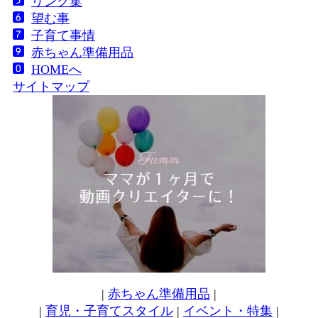
リンク集
望む事
子育て事情
赤ちゃん準備用品
HOMEへ
サイトマップ
|
赤ちゃん準備用品
|
|
育児・子育てスタイル
|
イベント・特集
|