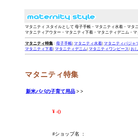
マタニティ スタイルとして 母子手帳・マタニティ水着・マ
マタニティアウター・マタニティ下着・マタニティデニム・マ
マタニティ特集
:
母子手帳
|
マタニティ水着
|
マタニティパジャ
マタニティ下着
|
マタニティデニム
|
マタニティワンピース
|
お
マタニティ特集
新米パパの子育て用品
>
>
¥ -()
#ショップ名 ：